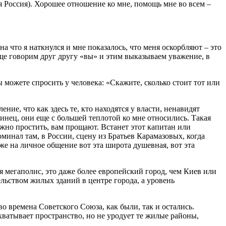
ся Россия). Хорошее отношение ко мне, помощь мне во всем –
 что я наткнулся и мне показалось, что меня оскорбляют – это
аще говорим друг другу «вы» и этим выказываем уважение, в
ы можете спросить у человека: «Скажите, сколько стоит тот или
ие, что как здесь те, кто находятся у власти, ненавидят
аинец, они еще с большей теплотой ко мне относились. Такая
можно простить, вам прощают. Встанет этот капитан или
оминал там, в России, сцену из Братьев Карамазовых, когда
же на личное общение вот эта широта душевная, вот эта
 мегаполис, это даже более европейский город, чем Киев или
ельством жилых зданий в центре города, а уровень
о времена Советского Союза, как были, так и остались.
хватывает пространство, но не уродует те жилые районы,