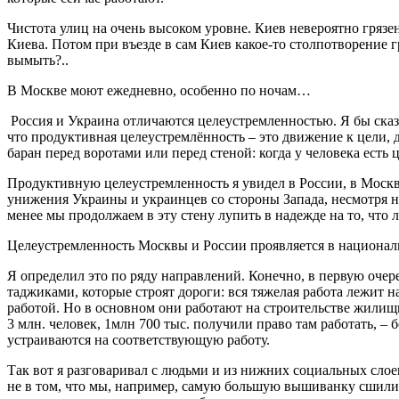
Чистота улиц на очень высоком уровне. Киев невероятно грязен
Киева. Потом при въезде в сам Киев какое-то столпотворение 
вымыть?..
В Москве моют ежедневно, особенно по ночам…
Россия и Украина отличаются целеустремленностью. Я бы ска
что продуктивная целеустремлённость – это движение к цели, д
баран перед воротами или перед стеной: когда у человека есть ц
Продуктивную целеустремленность я увидел в России, в Москв
унижения Украины и украинцев со стороны Запада, несмотря на
менее мы продолжаем в эту стену лупить в надежде на то, что л
Целеустремленность Москвы и России проявляется в националь
Я определил это по ряду направлений. Конечно, в первую очере
таджиками, которые строят дороги: вся тяжелая работа лежит н
работой. Но в основном они работают на строительстве жилищ
3 млн. человек, 1млн 700 тыс. получили право там работать, 
устраиваются на соответствующую работу.
Так вот я разговаривал с людьми и из нижних социальных слоев,
не в том, что мы, например, самую большую вышиванку сшили и