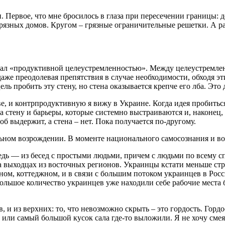
. Первое, что мне бросилось в глаза при пересечении границы: д
грязных домов. Кругом – грязные ограничительные решетки. А р
зал «продуктивной целеустремленностью». Между целеустремле
аже преодолевая препятствия в случае необходимости, обходя эт
ель пробить эту стену, но стена оказывается крепче его лба. Это
е, и контрпродуктивную я вижу в Украине. Когда идея пробитьс
 стену и барьеры, которые системно выстраиваются и, наконец,
об выдержит, а стена – нет. Пока получается по-другому.
ном возрождении. В моменте национального самосознания и воз
дь — из бесед с простыми людьми, причем с людьми по всему спек
а выходцах из восточных регионов. Украинцы кстати меньше строя
ном, коттеджном, и в связи с большим потоком украинцев в Рос
– большое количество украинцев уже находили себе рабочие мест
 и из верхних: то, что невозможно скрыть – это гордость. Гордос
ли самый большой кусок сала где-то выложили. Я не хочу смеят