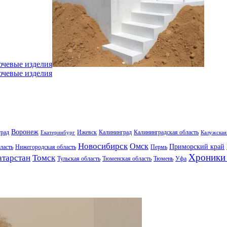
ючевые изделия
ючевые изделия
Воронеж
град
Ижевск
Калининград
Калининградская область
Екатеринбург
Калужская
Новосибирск
Омск
Приморский край
ласть
Нижегородская область
Пермь
Хроники 
атарстан
Томск
Тульская область
Тюменская область
Тюмень
Уфа