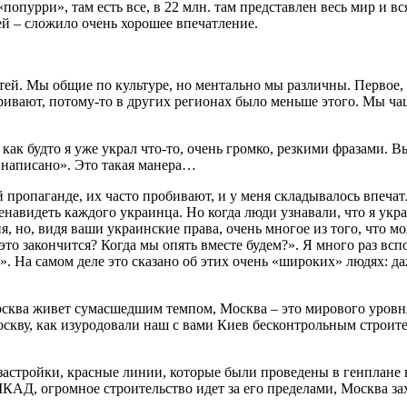
попурри», там есть все, в 22 млн. там представлен весь мир и в
ей – сложило очень хорошее впечатление.
й. Мы общие по культуре, но ментально мы различны. Первое, на
варивают, потому-то в других регионах было меньше этого. Мы ч
как будто я уже украл что-то, очень громко, резкими фразами. В
е написано». Это такая манера…
ропаганде, их часто пробивают, и у меня складывалось впечатлен
енавидеть каждого украинца. Но когда люди узнавали, что я укр
ия, но, видя ваши украинские права, очень многое из того, что 
 это закончится? Когда мы опять вместе будем?». Я много раз всп
. На самом деле это сказано об этих очень «широких» людях: да
сква живет сумасшедшим темпом, Москва – это мирового уровня
Москву, как изуродовали наш с вами Киев бесконтрольным строит
астройки, красные линии, которые были проведены в генплане в
МКАД, огромное строительство идет за его пределами, Москва за