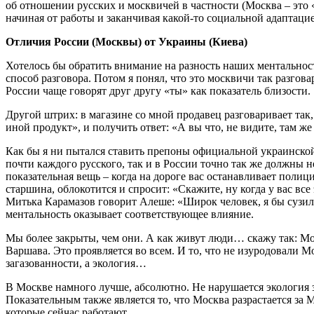
об отношении русских и москвичей в частности (Москва – это «
начиная от работы и заканчивая какой-то социальной адаптаци
Отличия России (Москвы) от Украины (Киева)
Хотелось бы обратить внимание на разность наших ментальносте
способ разговора. Потом я понял, что это москвичи так разго
России чаще говорят друг другу «ты» как показатель близости.
Другой штрих: в магазине со мной продавец разговаривает так, 
иной продукт», и получить ответ: «А вы что, не видите, там ж
Как бы я ни пытался ставить препоны официальной украинской п
почти каждого русского, так и в России точно так же должны н
показательная вещь – когда на дороге вас останавливает полиц
старшина, облокотится и спросит: «Скажите, ну когда у вас все
Митька Карамазов говорит Алеше: «Широк человек, я бы сузил»
ментальность оказывает соответствующее влияние.
Мы более закрыты, чем они. А как живут люди… скажу так: Мо
Варшава. Это проявляется во всем. И то, что не изуродовали 
загазованности, а экология…
В Москве намного лучше, абсолютно. Не нарушается экология з
Показательным также является то, что Москва разрастается за 
которые сейчас работают.