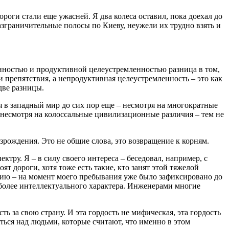
ороги стали еще ужасней. Я два колеса оставил, пока доехал до
азграничительные полосы по Киеву, неужели их трудно взять и
нностью и продуктивной целеустремленностью разница в том,
и препятствия, а непродуктивная целеустремленность – это как
 две разницы.
я в западный мир до сих пор еще – несмотря на многократные
 несмотря на колоссальные цивилизационные различия – тем не
рождения. Это не общие слова, это возвращение к корням.
тру. Я – в силу своего интереса – беседовал, например, с
т дороги, хотя тоже есть такие, кто занят этой тяжелой
сию – на момент моего пребывания уже было зафиксировано до
а более интеллектуального характера. Инженерами многие
ть за свою страну. И эта гордость не мифическая, эта гордость
ься над людьми, которые считают, что именно в этом