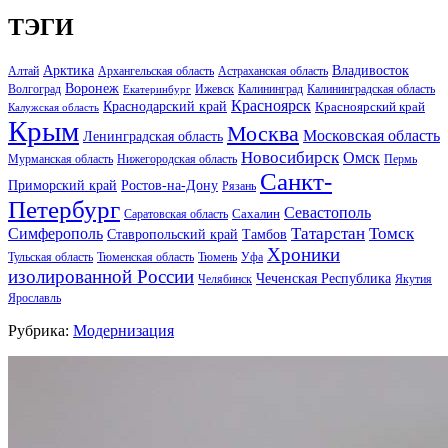
ТЭГИ
Арктика
Владивосток
Алтай
Архангельская область
Астраханская область
Воронеж
Волгоград
Ижевск
Калининград
Калининградская область
Екатеринбург
Красноярск
Краснодарский край
Красноярский край
Калужская область
Крым
Москва
Московская область
Ленинградская область
Новосибирск
Омск
Мурманская область
Нижегородская область
Пермь
Санкт-
Ростов-на-Дону
Приморский край
Рязань
Петербург
Севастополь
Саратовская область
Сахалин
Татарстан
Томск
Симферополь
Тамбов
Ставропольский край
Хроники
Тульская область
Тюменская область
Тюмень
Уфа
изолированной России
Чеченская Республика
Челябинск
Якутия
Ярославль
Рубрика:
Модернизация