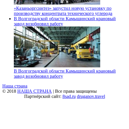
«Казаньоргсинтез» запустил новую установку по
производству концентрата технического углерода
В Волгоградской области Камышинский крановый
завод возобновил работу
В Волгоградской области Камышинский крановый
завод возобновил работу
Наша страна
© 2018
НАША СТРАНА
| Все права защищены
Партнёрский сайт:
8sad.ru
druganov.travel