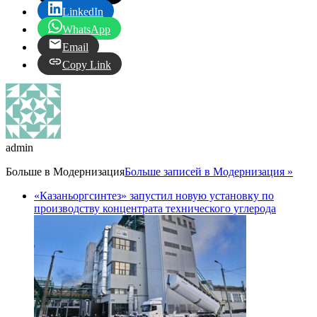
LinkedIn
WhatsApp
Email
Copy Link
admin
Больше в
Модернизация
Больше записей в Модернизация »
«Казаньоргсинтез» запустил новую установку по
производству концентрата технического углерода