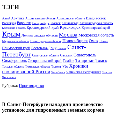
ТЭГИ
Арктика
Владивосток
Алтай
Архангельская область
Астраханская область
Воронеж
Волгоград
Ижевск
Калининград
Калининградская область
Екатеринбург
Красноярск
Краснодарский край
Красноярский край
Калужская область
Крым
Москва
Московская область
Ленинградская область
Новосибирск
Омск
Мурманская область
Нижегородская область
Пермь
Санкт-
Ростов-на-Дону
Приморский край
Рязань
Петербург
Севастополь
Саратовская область
Сахалин
Татарстан
Томск
Симферополь
Тамбов
Ставропольский край
Хроники
Тульская область
Тюменская область
Тюмень
Уфа
изолированной России
Чеченская Республика
Челябинск
Якутия
Ярославль
Рубрика:
Производство
В Санкт-Петербурге наладили производство
установок для гидропонных зеленых кормов