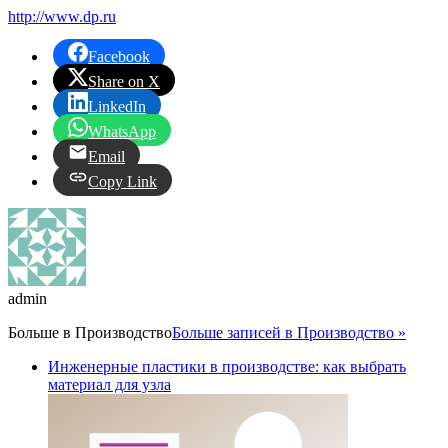
http://www.dp.ru
Facebook
Share on X
LinkedIn
WhatsApp
Email
Copy Link
admin
Больше в
Производство
Больше записей в Производство »
Инженерные пластики в производстве: как выбрать
материал для узла