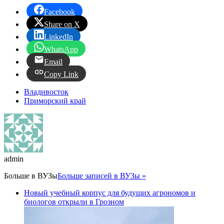
Facebook
Share on X
LinkedIn
WhatsApp
Email
Copy Link
Владивосток
Приморский край
admin
Больше в
ВУЗы
Больше записей в ВУЗы »
Новый учебный корпус для будущих агрономов и
биологов открыли в Грозном