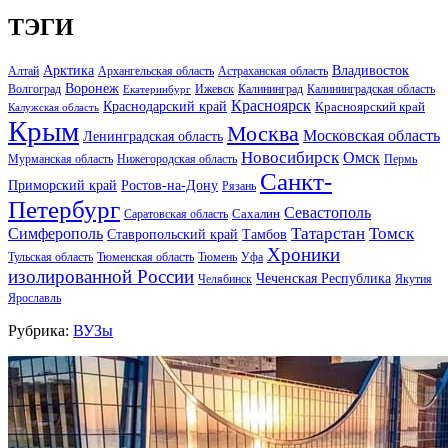
ТЭГИ
Арктика
Владивосток
Алтай
Архангельская область
Астраханская область
Воронеж
Волгоград
Ижевск
Калининград
Калининградская область
Екатеринбург
Красноярск
Краснодарский край
Красноярский край
Калужская область
Крым
Москва
Московская область
Ленинградская область
Новосибирск
Омск
Мурманская область
Нижегородская область
Пермь
Санкт-
Ростов-на-Дону
Приморский край
Рязань
Петербург
Севастополь
Саратовская область
Сахалин
Татарстан
Томск
Симферополь
Тамбов
Ставропольский край
Хроники
Тульская область
Тюменская область
Тюмень
Уфа
изолированной России
Чеченская Республика
Челябинск
Якутия
Ярославль
Рубрика:
ВУЗы