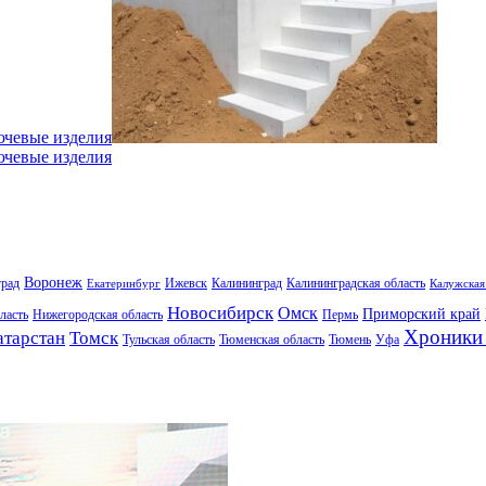
ючевые изделия
ючевые изделия
Воронеж
град
Ижевск
Калининград
Калининградская область
Екатеринбург
Калужская
Новосибирск
Омск
Приморский край
ласть
Нижегородская область
Пермь
Хроники 
атарстан
Томск
Тульская область
Тюменская область
Тюмень
Уфа