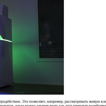
родействии. Это позволяет, например, рассматривать живую кле
аратов, когда нужно заранее знать как этот препарат подейству