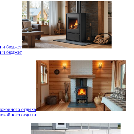
н и бюджет
н и бюджет
спокойного отдыха
спокойного отдыха