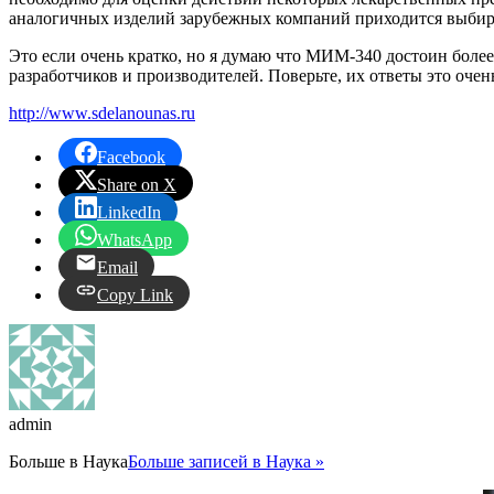
аналогичных изделий зарубежных компаний приходится выбират
Это если очень кратко, но я думаю что МИМ-340 достоин более
разработчиков и производителей. Поверьте, их ответы это очен
http://www.sdelanounas.ru
Facebook
Share on X
LinkedIn
WhatsApp
Email
Copy Link
admin
Больше в
Наука
Больше записей в Наука »