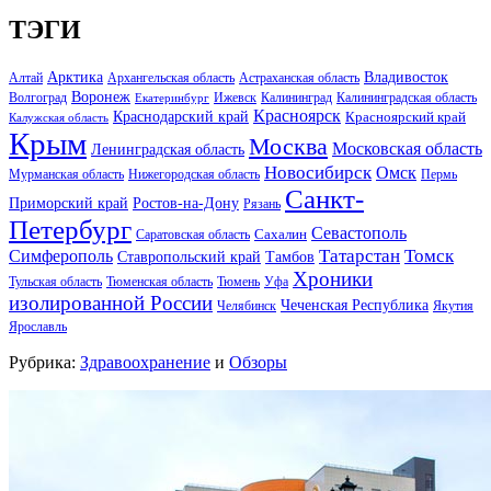
ТЭГИ
Арктика
Владивосток
Алтай
Архангельская область
Астраханская область
Воронеж
Волгоград
Ижевск
Калининград
Калининградская область
Екатеринбург
Красноярск
Краснодарский край
Красноярский край
Калужская область
Крым
Москва
Московская область
Ленинградская область
Новосибирск
Омск
Мурманская область
Нижегородская область
Пермь
Санкт-
Ростов-на-Дону
Приморский край
Рязань
Петербург
Севастополь
Саратовская область
Сахалин
Татарстан
Томск
Симферополь
Тамбов
Ставропольский край
Хроники
Тульская область
Тюменская область
Тюмень
Уфа
изолированной России
Чеченская Республика
Челябинск
Якутия
Ярославль
Рубрика:
Здравоохранение
и
Обзоры