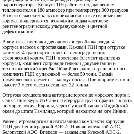
парогенераторы. Корпус ГЦН работает под давлением
теплоносителя в 180 атмосфер при температуре 300 градусов.
В связи с высоким классом безопасности все сварные швы
корпуса подвергаются нескольким видам контроля:
рентгенографическому, ультразвуковому и цветной
дефектоскопии.
В комплект поставки для одного энергоблока входят 4
корпуса насосов с проставками. Каждый ГЦН при отгрузке
занимает 4 транспортных места: непосредственно
сферический корпус ГЦН, проставка (элемент крепления
корпуса), комплект сопроводительной документации и
технологический крепёж. Общий вес одного транспортного
комплекта ГЦН с упаковкой — более 50 тонн. Самый
тяжеловесный элемент — корпус насоса. При ширине 3,5 м и
высоте 3 м его масса составляет 32 тонны.
Отгрузка осуществлена автотранспортом до морского порта г.
Санкт-Петербург. Из Санкт-Петербурга груз отправится в путь
по морю: вокруг Европы, через Суэцкий канал в Индийский
океан до штата Тамилнад, который находится на юге Индии.
Ранее Петрозаводскмаш изготавливал комплекты корпусов
ГЦН для Ленинградской АЭС-2, Нововоронежской АЭС,
Белоруской АЭС. Впереди — заказы для Курской АЭС-2,