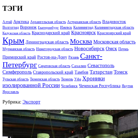
ТЭГИ
Арктика
Владивосток
Алтай
Архангельская область
Астраханская область
Воронеж
Волгоград
Ижевск
Калининград
Калининградская область
Екатеринбург
Красноярск
Краснодарский край
Красноярский край
Калужская область
Крым
Москва
Московская область
Ленинградская область
Новосибирск
Омск
Мурманская область
Нижегородская область
Пермь
Санкт-
Ростов-на-Дону
Приморский край
Рязань
Петербург
Севастополь
Саратовская область
Сахалин
Татарстан
Томск
Симферополь
Тамбов
Ставропольский край
Хроники
Тульская область
Тюменская область
Тюмень
Уфа
изолированной России
Чеченская Республика
Челябинск
Якутия
Ярославль
Рубрика:
Экспорт