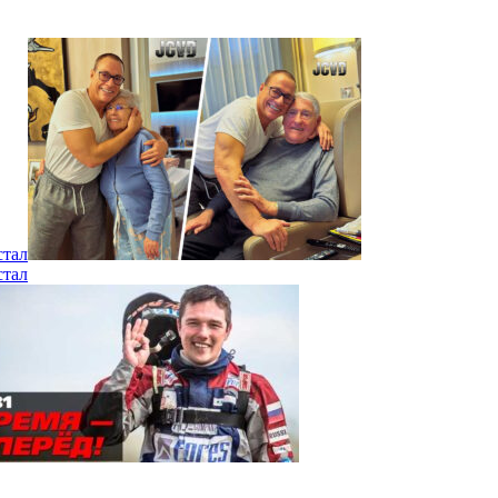
стал
стал