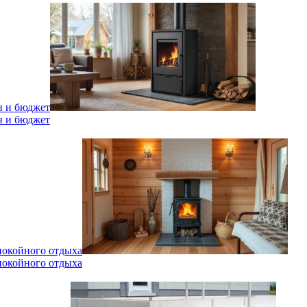
н и бюджет
н и бюджет
спокойного отдыха
спокойного отдыха