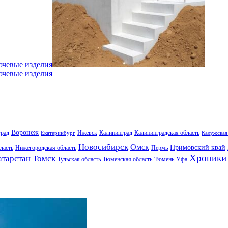
ючевые изделия
ючевые изделия
Воронеж
град
Ижевск
Калининград
Калининградская область
Екатеринбург
Калужская
Новосибирск
Омск
Приморский край
ласть
Нижегородская область
Пермь
Хроники 
атарстан
Томск
Тульская область
Тюменская область
Тюмень
Уфа