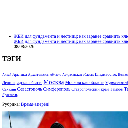
ЖБИ для фундамента и лестниц: как заранее сравнить кл
ЖБИ для фундамента и лестниц: как заранее сравнить кл
08/08/2026
ТЭГИ
Арктика
Владивосток
Алтай
Архангельская область
Астраханская область
Волго
Москва
Московская область
Ленинградская область
Мурманская об
Т
Севастополь
Симферополь
Тамбов
Ставропольский край
Сахалин
Ярославль
Рубрика:
Время-вперёд!