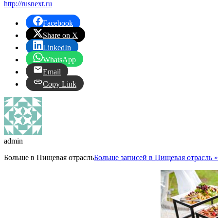
http://rusnext.ru
Facebook
Share on X
LinkedIn
WhatsApp
Email
Copy Link
admin
Больше в
Пищевая отрасль
Больше записей в Пищевая отрасль »