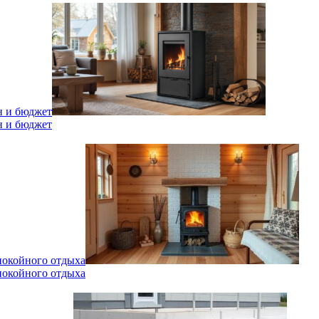
н и бюджет
н и бюджет
спокойного отдыха
спокойного отдыха