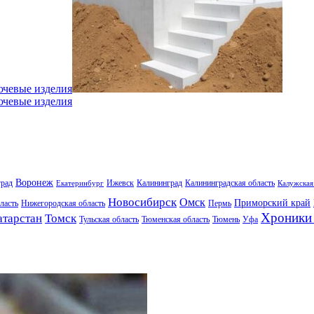
ючевые изделия
ючевые изделия
Воронеж
град
Ижевск
Калининград
Калининградская область
Екатеринбург
Калужская
Новосибирск
Омск
Приморский край
ласть
Нижегородская область
Пермь
Хроники 
атарстан
Томск
Тульская область
Тюменская область
Тюмень
Уфа