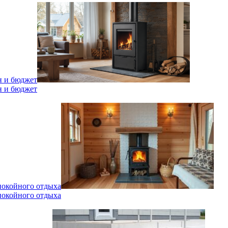
н и бюджет
н и бюджет
спокойного отдыха
спокойного отдыха