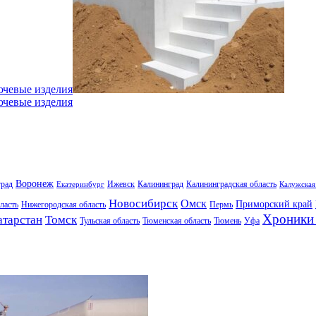
ючевые изделия
ючевые изделия
Воронеж
град
Ижевск
Калининград
Калининградская область
Екатеринбург
Калужская
Новосибирск
Омск
Приморский край
ласть
Нижегородская область
Пермь
Хроники 
атарстан
Томск
Тульская область
Тюменская область
Тюмень
Уфа