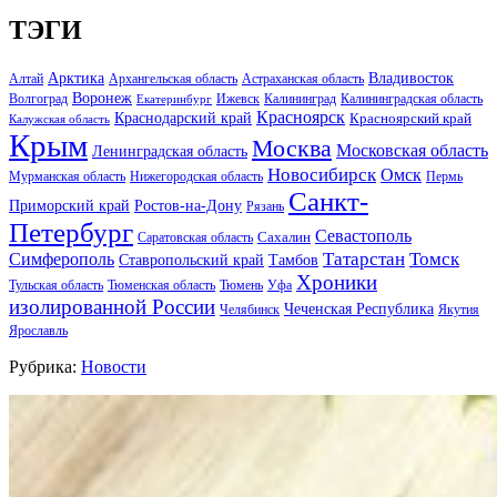
ТЭГИ
Арктика
Владивосток
Алтай
Архангельская область
Астраханская область
Воронеж
Волгоград
Ижевск
Калининград
Калининградская область
Екатеринбург
Красноярск
Краснодарский край
Красноярский край
Калужская область
Крым
Москва
Московская область
Ленинградская область
Новосибирск
Омск
Мурманская область
Нижегородская область
Пермь
Санкт-
Ростов-на-Дону
Приморский край
Рязань
Петербург
Севастополь
Саратовская область
Сахалин
Татарстан
Томск
Симферополь
Тамбов
Ставропольский край
Хроники
Тульская область
Тюменская область
Тюмень
Уфа
изолированной России
Чеченская Республика
Челябинск
Якутия
Ярославль
Рубрика:
Новости