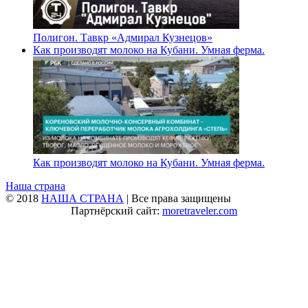
Полигон. Тавкр «Адмирал Кузнецов»
Как производят молоко на Кубани. Умная ферма.
Как производят молоко на Кубани. Умная ферма.
Наша страна
© 2018
НАША СТРАНА
| Все права защищены
Партнёрский сайт:
moretraveler.com