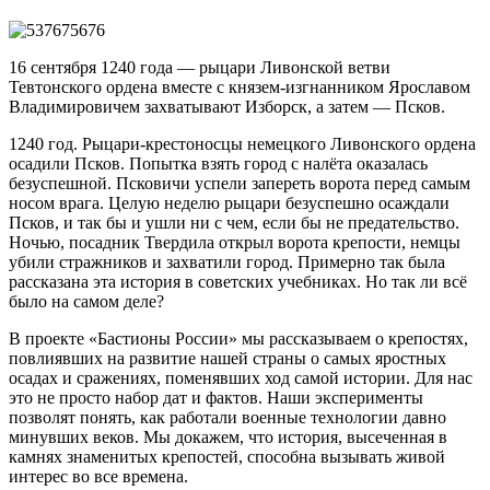
16 сентября 1240 года — рыцари Ливонской ветви
Тевтонского ордена вместе с князем-изгнанником Ярославом
Владимировичем захватывают Изборск, а затем — Псков.
1240 год. Рыцари-крестоносцы немецкого Ливонского ордена
осадили Псков. Попытка взять город с налёта оказалась
безуспешной. Псковичи успели запереть ворота перед самым
носом врага. Целую неделю рыцари безуспешно осаждали
Псков, и так бы и ушли ни с чем, если бы не предательство.
Ночью, посадник Твердила открыл ворота крепости, немцы
убили стражников и захватили город. Примерно так была
рассказана эта история в советских учебниках. Но так ли всё
было на самом деле?
В проекте «Бастионы России» мы рассказываем о крепостях,
повлиявших на развитие нашей страны о самых яростных
осадах и сражениях, поменявших ход самой истории. Для нас
это не просто набор дат и фактов. Наши эксперименты
позволят понять, как работали военные технологии давно
минувших веков. Мы докажем, что история, высеченная в
камнях знаменитых крепостей, способна вызывать живой
интерес во все времена.