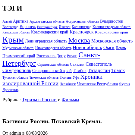
ТЭГИ
Арктика
Владивосток
Алтай
Архангельская область
Астраханская область
Воронеж
Волгоград
Ижевск
Калининград
Калининградская область
Екатеринбург
Красноярск
Краснодарский край
Красноярский край
Калужская область
Крым
Москва
Московская область
Ленинградская область
Новосибирск
Омск
Мурманская область
Нижегородская область
Пермь
Санкт-
Ростов-на-Дону
Приморский край
Рязань
Петербург
Севастополь
Саратовская область
Сахалин
Татарстан
Томск
Симферополь
Тамбов
Ставропольский край
Хроники
Тульская область
Тюменская область
Тюмень
Уфа
изолированной России
Чеченская Республика
Челябинск
Якутия
Ярославль
Рубрика:
Туризм в России
и
Фильмы
Бастионы России. Псковский Кремль
От admin в 08/08/2026