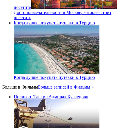
посетить
Достопримечательности в Москве, которые стоит
посетить
Когда лучше покупать путевки в Турцию
Когда лучше покупать путевки в Турцию
Больше в
Фильмы
Больше записей в Фильмы »
Полигон. Тавкр «Адмирал Кузнецов»