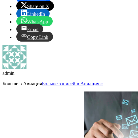
Share on X
LinkedIn
WhatsApp
Email
Copy Link
admin
Больше в
Авиация
Больше записей в Авиация »