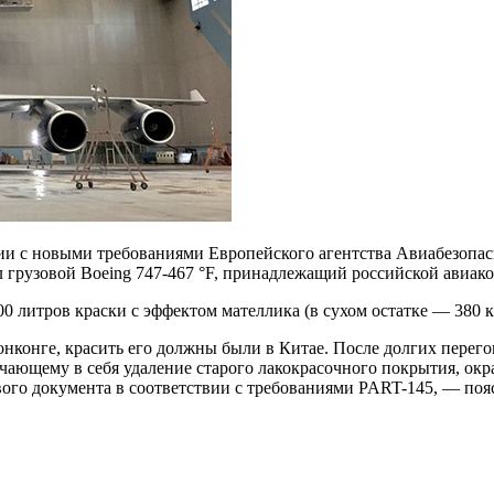
твии с новыми требованиями Европейского агентства Авиабезоп
 грузовой Boeing 747-467 °F, принадлежащий российской авиако
600 литров краски с эффектом мателлика (в сухом остатке — 380
онконге, красить его должны были в Китае. После долгих перего
ающему в себя удаление старого лакокрасочного покрытия, окра
вого документа в соответствии с требованиями PART-145, — поя