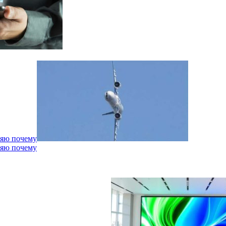
няю почему
няю почему