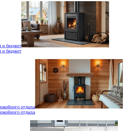
н и бюджет
н и бюджет
спокойного отдыха
спокойного отдыха