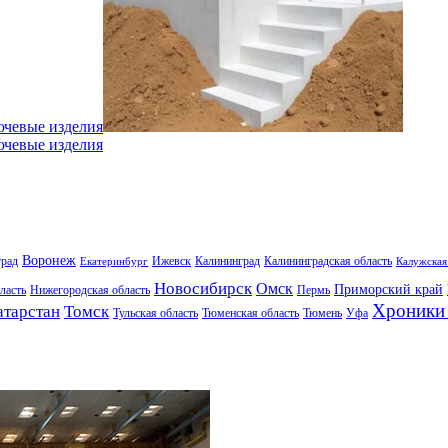
ючевые изделия
ючевые изделия
Воронеж
град
Ижевск
Калининград
Калининградская область
Екатеринбург
Калужская
Новосибирск
Омск
Приморский край
ласть
Нижегородская область
Пермь
Хроники 
атарстан
Томск
Тульская область
Тюменская область
Тюмень
Уфа