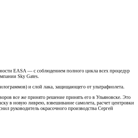
асности EASA — с соблюдением полного цикла всех процедур
мпании Sky Gates.
 килограммов) и слой лака, защищающего от ультрафиолета.
воров все же принято решение принять его в Ульяновске. Это
ску в новую ливрею, взвешивание самолета, расчет центровки
снил руководитель окрасочного производства Сергей