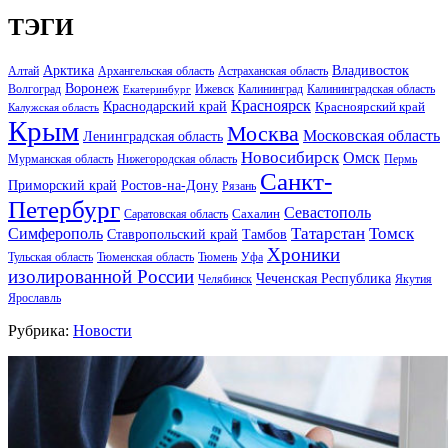
ТЭГИ
Арктика
Владивосток
Алтай
Архангельская область
Астраханская область
Воронеж
Волгоград
Ижевск
Калининград
Калининградская область
Екатеринбург
Красноярск
Краснодарский край
Красноярский край
Калужская область
Крым
Москва
Московская область
Ленинградская область
Новосибирск
Омск
Мурманская область
Нижегородская область
Пермь
Санкт-
Ростов-на-Дону
Приморский край
Рязань
Петербург
Севастополь
Саратовская область
Сахалин
Татарстан
Томск
Симферополь
Тамбов
Ставропольский край
Хроники
Тульская область
Тюменская область
Тюмень
Уфа
изолированной России
Чеченская Республика
Челябинск
Якутия
Ярославль
Рубрика:
Новости