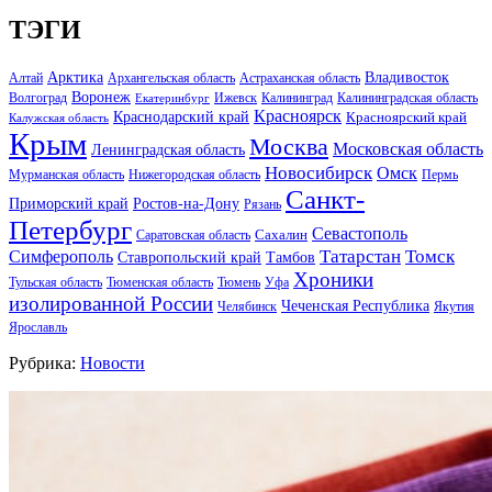
ТЭГИ
Арктика
Владивосток
Алтай
Архангельская область
Астраханская область
Воронеж
Волгоград
Ижевск
Калининград
Калининградская область
Екатеринбург
Красноярск
Краснодарский край
Красноярский край
Калужская область
Крым
Москва
Московская область
Ленинградская область
Новосибирск
Омск
Мурманская область
Нижегородская область
Пермь
Санкт-
Ростов-на-Дону
Приморский край
Рязань
Петербург
Севастополь
Саратовская область
Сахалин
Татарстан
Томск
Симферополь
Тамбов
Ставропольский край
Хроники
Тульская область
Тюменская область
Тюмень
Уфа
изолированной России
Чеченская Республика
Челябинск
Якутия
Ярославль
Рубрика:
Новости