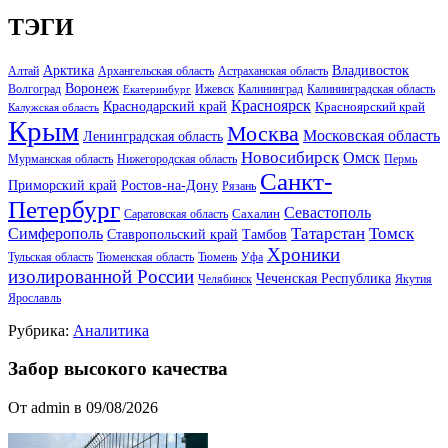
ТЭГИ
Арктика
Владивосток
Алтай
Архангельская область
Астраханская область
Воронеж
Волгоград
Ижевск
Калининград
Калининградская область
Екатеринбург
Красноярск
Краснодарский край
Красноярский край
Калужская область
Крым
Москва
Московская область
Ленинградская область
Новосибирск
Омск
Мурманская область
Нижегородская область
Пермь
Санкт-
Ростов-на-Дону
Приморский край
Рязань
Петербург
Севастополь
Саратовская область
Сахалин
Татарстан
Томск
Симферополь
Тамбов
Ставропольский край
Хроники
Тульская область
Тюменская область
Тюмень
Уфа
изолированной России
Чеченская Республика
Челябинск
Якутия
Ярославль
Рубрика:
Аналитика
Забор высокого качества
От admin в 09/08/2026