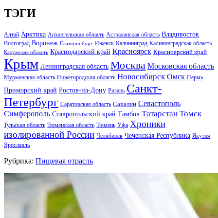
ТЭГИ
Арктика
Владивосток
Алтай
Архангельская область
Астраханская область
Воронеж
Волгоград
Ижевск
Калининград
Калининградская область
Екатеринбург
Красноярск
Краснодарский край
Красноярский край
Калужская область
Крым
Москва
Московская область
Ленинградская область
Новосибирск
Омск
Мурманская область
Нижегородская область
Пермь
Санкт-
Ростов-на-Дону
Приморский край
Рязань
Петербург
Севастополь
Саратовская область
Сахалин
Татарстан
Томск
Симферополь
Тамбов
Ставропольский край
Хроники
Тульская область
Тюменская область
Тюмень
Уфа
изолированной России
Чеченская Республика
Челябинск
Якутия
Ярославль
Рубрика:
Пищевая отрасль