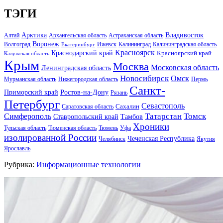
ТЭГИ
Арктика
Владивосток
Алтай
Архангельская область
Астраханская область
Воронеж
Волгоград
Ижевск
Калининград
Калининградская область
Екатеринбург
Красноярск
Краснодарский край
Красноярский край
Калужская область
Крым
Москва
Московская область
Ленинградская область
Новосибирск
Омск
Мурманская область
Нижегородская область
Пермь
Санкт-
Ростов-на-Дону
Приморский край
Рязань
Петербург
Севастополь
Саратовская область
Сахалин
Татарстан
Томск
Симферополь
Тамбов
Ставропольский край
Хроники
Тульская область
Тюменская область
Тюмень
Уфа
изолированной России
Чеченская Республика
Челябинск
Якутия
Ярославль
Рубрика:
Информационные технологии