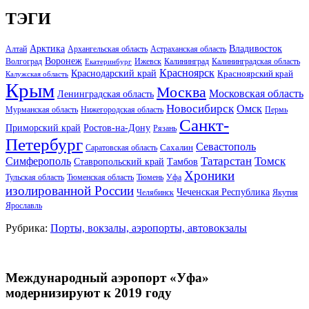
ТЭГИ
Арктика
Владивосток
Алтай
Архангельская область
Астраханская область
Воронеж
Волгоград
Ижевск
Калининград
Калининградская область
Екатеринбург
Красноярск
Краснодарский край
Красноярский край
Калужская область
Крым
Москва
Московская область
Ленинградская область
Новосибирск
Омск
Мурманская область
Нижегородская область
Пермь
Санкт-
Ростов-на-Дону
Приморский край
Рязань
Петербург
Севастополь
Саратовская область
Сахалин
Татарстан
Томск
Симферополь
Тамбов
Ставропольский край
Хроники
Тульская область
Тюменская область
Тюмень
Уфа
изолированной России
Чеченская Республика
Челябинск
Якутия
Ярославль
Рубрика:
Порты, вокзалы, аэропорты, автовокзалы
Международный аэропорт «Уфа»
модернизируют к 2019 году