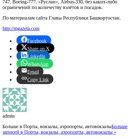
747, Boeing-777, «Руслан», Airbus-330, без каких-либо
ограничений по количеству взлётов и посадок.
По материалам сайта Главы Республики Башкортостан.
http://mgazeta.com
Facebook
Share on X
LinkedIn
WhatsApp
Email
Copy Link
admin
Больше в
Порты, вокзалы, аэропорты, автовокзалы
Больше
записей в Порты, вокзалы, аэропорты, автовокзалы »