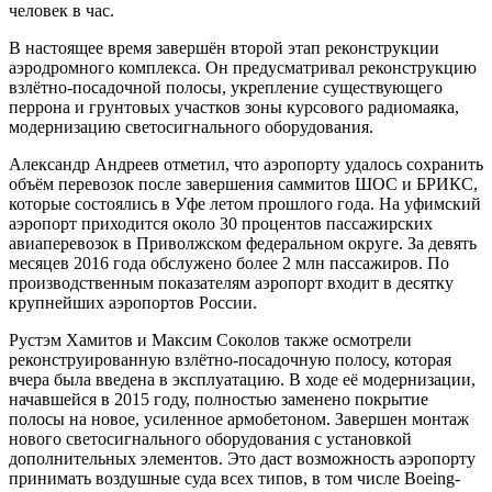
человек в час.
В настоящее время завершён второй этап реконструкции
аэродромного комплекса. Он предусматривал реконструкцию
взлётно-посадочной полосы, укрепление существующего
перрона и грунтовых участков зоны курсового радиомаяка,
модернизацию светосигнального оборудования.
Александр Андреев отметил, что аэропорту удалось сохранить
объём перевозок после завершения саммитов ШОС и БРИКС,
которые состоялись в Уфе летом прошлого года. На уфимский
аэропорт приходится около 30 процентов пассажирских
авиаперевозок в Приволжском федеральном округе. За девять
месяцев 2016 года обслужено более 2 млн пассажиров. По
производственным показателям аэропорт входит в десятку
крупнейших аэропортов России.
Рустэм Хамитов и Максим Соколов также осмотрели
реконструированную взлётно-посадочную полосу, которая
вчера была введена в эксплуатацию. В ходе её модернизации,
начавшейся в 2015 году, полностью заменено покрытие
полосы на новое, усиленное армобетоном. Завершен монтаж
нового светосигнального оборудования с установкой
дополнительных элементов. Это даст возможность аэропорту
принимать воздушные суда всех типов, в том числе Boeing-