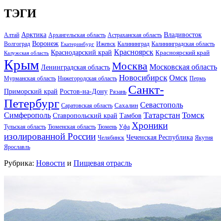
ТЭГИ
Арктика
Владивосток
Алтай
Архангельская область
Астраханская область
Воронеж
Волгоград
Ижевск
Калининград
Калининградская область
Екатеринбург
Красноярск
Краснодарский край
Красноярский край
Калужская область
Крым
Москва
Московская область
Ленинградская область
Новосибирск
Омск
Мурманская область
Нижегородская область
Пермь
Санкт-
Ростов-на-Дону
Приморский край
Рязань
Петербург
Севастополь
Саратовская область
Сахалин
Татарстан
Томск
Симферополь
Тамбов
Ставропольский край
Хроники
Тульская область
Тюменская область
Тюмень
Уфа
изолированной России
Чеченская Республика
Челябинск
Якутия
Ярославль
Рубрика:
Новости
и
Пищевая отрасль