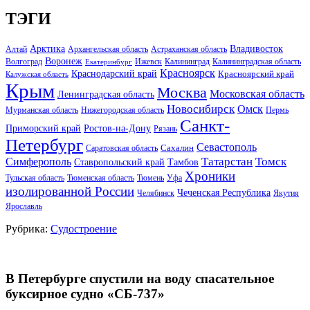
ТЭГИ
Арктика
Владивосток
Алтай
Архангельская область
Астраханская область
Воронеж
Волгоград
Ижевск
Калининград
Калининградская область
Екатеринбург
Красноярск
Краснодарский край
Красноярский край
Калужская область
Крым
Москва
Московская область
Ленинградская область
Новосибирск
Омск
Мурманская область
Нижегородская область
Пермь
Санкт-
Ростов-на-Дону
Приморский край
Рязань
Петербург
Севастополь
Саратовская область
Сахалин
Татарстан
Томск
Симферополь
Тамбов
Ставропольский край
Хроники
Тульская область
Тюменская область
Тюмень
Уфа
изолированной России
Чеченская Республика
Челябинск
Якутия
Ярославль
Рубрика:
Судостроение
В Петербурге спустили на воду спасательное
буксирное судно «СБ-737»