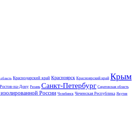
Крым
Красноярск
Краснодарский край
Красноярский край
 область
Санкт-Петербург
Ростов-на-Дону
Рязань
Саратовская область
изолированной России
Чеченская Республика
Челябинск
Якутия