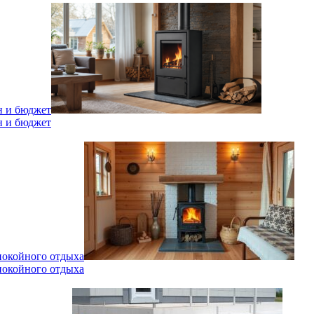
н и бюджет
н и бюджет
спокойного отдыха
спокойного отдыха