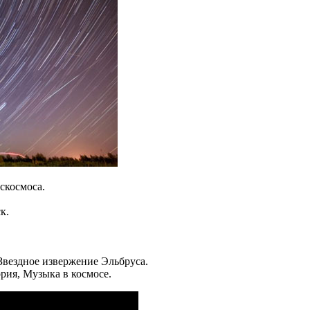
скосмоса.
к.
Звездное извержение Эльбруса.
рия, Музыка в космосе.