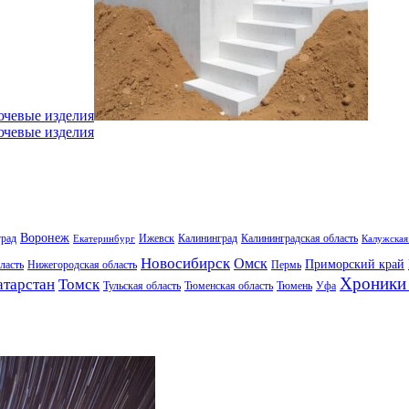
ючевые изделия
ючевые изделия
Воронеж
град
Ижевск
Калининград
Калининградская область
Екатеринбург
Калужская
Новосибирск
Омск
Приморский край
ласть
Нижегородская область
Пермь
Хроники 
атарстан
Томск
Тульская область
Тюменская область
Тюмень
Уфа