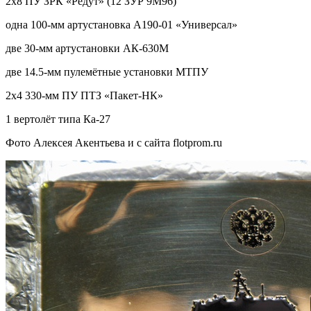
2х8 ПУ ЗРК «Редут» (12 ЗУР 9М96)
одна 100-мм артустановка А190-01 «Универсал»
две 30-мм артустановки АК-630М
две 14.5-мм пулемётные установки МТПУ
2х4 330-мм ПУ ПТЗ «Пакет-НК»
1 вертолёт типа Ка-27
Фото Алексея Акентьева и с сайта flotprom.ru