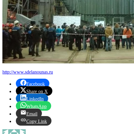
http://www.sdelanounas.ru
Facebook
Share on X
LinkedIn
WhatsApp
Email
Copy Link