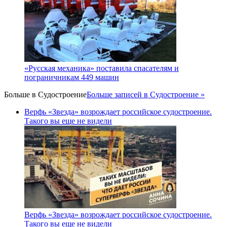
«Русская механика» поставила спасателям и
пограничникам 449 машин
Больше в
Судостроение
Больше записей в Судостроение »
Верфь «Звезда» возрождает российское судостроение.
Такого вы еще не видели
Верфь «Звезда» возрождает российское судостроение.
Такого вы еще не видели