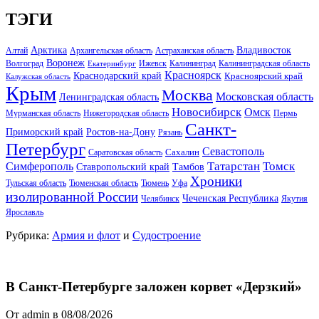
ТЭГИ
Арктика
Владивосток
Алтай
Архангельская область
Астраханская область
Воронеж
Волгоград
Ижевск
Калининград
Калининградская область
Екатеринбург
Красноярск
Краснодарский край
Красноярский край
Калужская область
Крым
Москва
Московская область
Ленинградская область
Новосибирск
Омск
Мурманская область
Нижегородская область
Пермь
Санкт-
Ростов-на-Дону
Приморский край
Рязань
Петербург
Севастополь
Саратовская область
Сахалин
Татарстан
Томск
Симферополь
Тамбов
Ставропольский край
Хроники
Тульская область
Тюменская область
Тюмень
Уфа
изолированной России
Чеченская Республика
Челябинск
Якутия
Ярославль
Рубрика:
Армия и флот
и
Судостроение
В Санкт-Петербурге заложен корвет «Дерзкий»
От admin в 08/08/2026