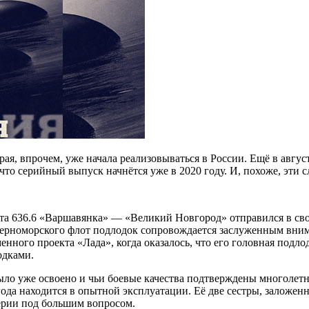
ая, впрочем, уже начала реализовываться в России. Ещё в авгус
о серийный выпуск начнётся уже в 2020 году. И, похоже, эти с
кта 636.6 «Варшавянка» — «Великий Новгород» отправился в сво
 Черноморского флот подлодок сопровождается заслуженным вни
енного проекта «Лада», когда оказалось, что его головная подло
одками.
ло уже освоено и чьи боевые качества подтверждены многолетн
года находится в опытной эксплуатации. Её две сестры, заложен
серии под большим вопросом.