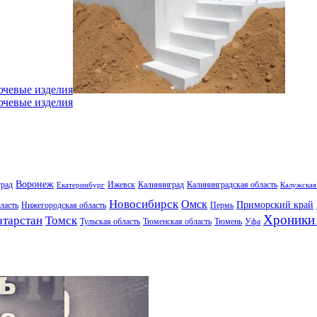
ючевые изделия
ючевые изделия
Воронеж
град
Ижевск
Калининград
Калининградская область
Екатеринбург
Калужская
Новосибирск
Омск
Приморский край
ласть
Нижегородская область
Пермь
Хроники 
атарстан
Томск
Тульская область
Тюменская область
Тюмень
Уфа