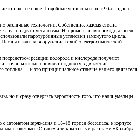
ие отнюдь не наше. Подобные установки еще с 90-х годов на
но различные технологии. Собственно, каждая страна,
жие друг на друга механизмы. Например, первопроходцы шведы
 использовали паротурбинные установки замкнутого цикла,
а. Немцы взяли на вооружение тихий электрохимический
м посредством реакции водорода и кислорода получают
вигатели, которые приводят подлодку в движение.
ого топлива — и это принципиальное отличие нашего двигателя
еды, но и сразу отвергать вероятность того, что наши умельцы
с автоматом заряжания и 16–18 торпед боезапаса, в корпусе
бельными ракетами «Оникс» или крылатыми ракетами «Калибр».