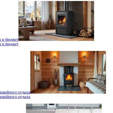
н и бюджет
н и бюджет
спокойного отдыха
спокойного отдыха