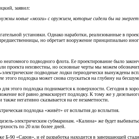
цкий, заявил:
ужны новые «мозги» с оружием, которые сидели бы на энергет
ательной установки. Однако наработки, реализованные в проект
 предшественницы, но обретает вооружение принципиально иного
 неатомного подводного флота. Ее проектирование было законче
ли проекта неизвестны, но основные черты мы можем обозначит
ь-электрические подводные лодки периодически вынуждены вспл
е этого подлодка может снова спускаться на глубину на бесшум
для этого подлодка поднимается к поверхности. Сегодня в хор
ложение всё равно демаскирует подлодку. К тому же у дизельног
 также негативно сказывается на ее незаметности.
ектрическая подлодка «живёт» от всплытия до всплытия.
дизель-электрическим субмаринам. «Калина» же будет выбиватьс
рхность по 20 или более дней.
е Б-90 «Саров», и её разработка находится в завершающей стади