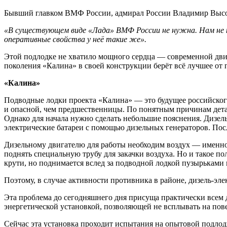
Бывший главком ВМФ России, адмирал России Владимир Высо
«В существующем виде «Лада» ВМФ России не нужна. Нам не н
оперативные свойства у неё такие же».
Этой подлодке не хватило мощного сердца — современной двиг
поколения «Калина» в своей конструкции берёт всё лучшее от
«Калина»
Подводные лодки проекта «Калина» — это будущее российского
и опасной, чем предшественницы. По понятным причинам дета
Однако для начала нужно сделать небольшие пояснения. Дизел
электрические батареи с помощью дизельных генераторов. Посл
Дизельному двигателю для работы необходим воздух — именно 
поднять специальную трубу для закачки воздуха. Но и такое по
крути, но поднимается вслед за подводной лодкой пузырьками и
Поэтому, в случае активности противника в районе, дизель-эл
Эта проблема до сегодняшнего дня присуща практически всем 
энергетической установкой, позволяющей не всплывать на пове
Сейчас эта установка проходит испытания на опытовой подлодк