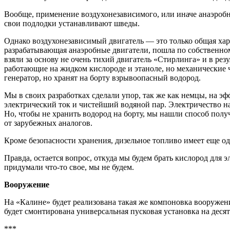
Вообще, применение воздухонезависимого, или иначе анаэробн
свои подлодки устанавливают шведы.
Однако воздухонезависимый двигатель — это только общая хар
разрабатывающая анаэробные двигатели, пошла по собственном
взяли за основу не очень тихий двигатель «Стирлинга» и в р
работающие на жидком кислороде и этаноле, но механические
генератор, но хранят на борту взрывоопасный водород.
Мы в своих разработках сделали упор, так же как немцы, на 
электрический ток и чистейший водяной пар. Электричество н
Но, чтобы не хранить водород на борту, мы нашли способ полу
от зарубежных аналогов.
Кроме безопасности хранения, дизельное топливо имеет еще о
Правда, остается вопрос, откуда мы будем брать кислород для э
придумали что-то свое, мы не будем.
Вооружение
На «Калине» будет реализована такая же компоновка вооружени
будет смонтирована универсальная пусковая установка на дес
***