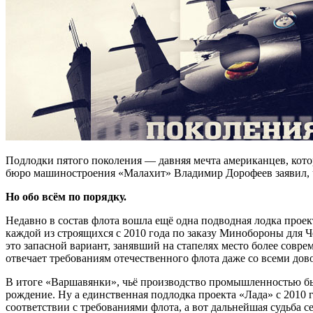
Подлодки пятого поколения — давняя мечта американцев, котор
бюро машиностроения «Малахит» Владимир Дорофеев заявил, чт
Но обо всём по порядку.
Недавно в состав флота вошла ещё одна подводная лодка прое
каждой из строящихся с 2010 года по заказу Минобороны для
это запасной вариант, занявший на стапелях место более соврем
отвечает требованиям отечественного флота даже со всеми дов
В итоге «Варшавянки», чьё производство промышленностью бы
рождение. Ну а единственная подлодка проекта «Лада» с 2010 
соответствии с требованиями флота, а вот дальнейшая судьба 