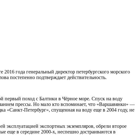
те 2016 года генеральный директор петербургского морского
лова постепенно подтверждает действительность.
й первый поход с Балтики в Чёрное море. Спуск на воду
манием прессы. Но мало кто вспоминает, что «Варшавянки» —
дка «Санкт-Петербург», спущенная на воду еще в 2004 году, не
ей эксплуатацией экспортных экземпляров, обрели второе
ные еще в середине 2000-х, неспешно достраиваются в