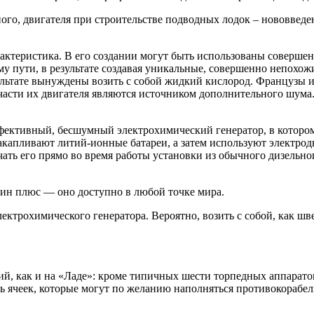
ого, двигателя при строительстве подводных лодок – нововведен
актеристика. В его создании могут быть использованы совершен
у пути, в результате создавая уникальные, совершенно непохо
езультате вынуждены возить с собой жидкий кислород. Французы
 части их двигателя являются источником дополнительного шум
эффективный, бесшумный электрохимический генератор, в которо
акапливают литий-ионные батареи, а затем используют электрод
чать его прямо во время работы установки из обычного дизельн
дин плюс — оно доступно в любой точке мира.
лектрохимического генератора. Вероятно, возить с собой, как шв
й, как и на «Ладе»: кроме типичных шести торпедных аппаратов 
ять ячеек, которые могут по желанию наполняться противокора