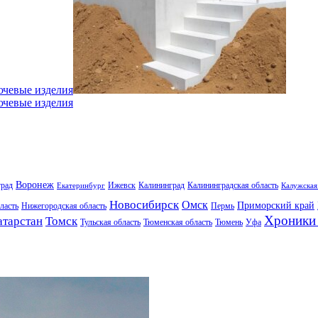
ючевые изделия
ючевые изделия
Воронеж
град
Ижевск
Калининград
Калининградская область
Екатеринбург
Калужская
Новосибирск
Омск
Приморский край
ласть
Нижегородская область
Пермь
Хроники 
атарстан
Томск
Тульская область
Тюменская область
Тюмень
Уфа