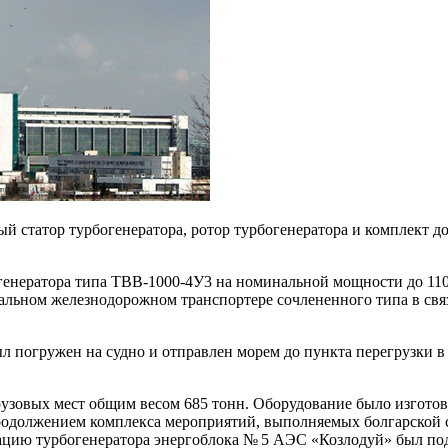
 статор турбогенератора, ротор турбогенератора и комплект 
генератора типа ТВВ-1000-4У3 на номинальной мощности до 110
льном железнодорожном транспортере сочлененного типа в связи
погружен на судно и отправлен морем до пункта перегрузки в Ро
узовых мест общим весом 685 тонн. Оборудование было изгото
 продолжением комплекса мероприятий, выполняемых болгарско
цию турбогенератора энергоблока № 5 АЭС «Козлодуй» был подп