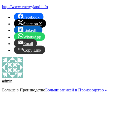
http://www.energyland.info
Facebook
Share on X
LinkedIn
WhatsApp
Email
Copy Link
admin
Больше в
Производство
Больше записей в Производство »