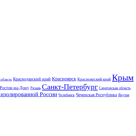
Крым
Красноярск
Краснодарский край
Красноярский край
 область
Санкт-Петербург
Ростов-на-Дону
Рязань
Саратовская область
изолированной России
Чеченская Республика
Челябинск
Якутия