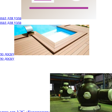
иал для узла
иал для узла
ую доску
ую доску
Индию для АЭС «Куданкулам»