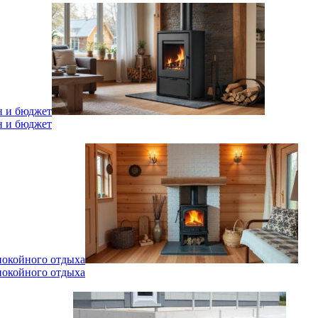
н и бюджет
н и бюджет
спокойного отдыха
спокойного отдыха