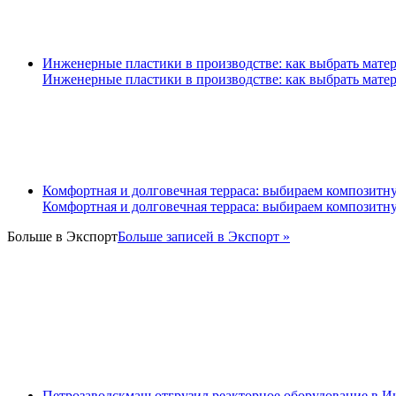
Инженерные пластики в производстве: как выбрать матер
Инженерные пластики в производстве: как выбрать матер
Комфортная и долговечная терраса: выбираем композитн
Комфортная и долговечная терраса: выбираем композитн
Больше в
Экспорт
Больше записей в Экспорт »
Петрозаводскмаш отгрузил реакторное оборудование в 