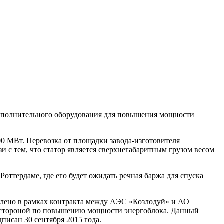
дополнительного оборудования для повышения мощности
0 МВт. Перевозка от площадки завода-изготовителя
 с тем, что статор является сверхнегабаритным грузом весом
ттердаме, где его будет ожидать речная баржа для спуска
влено в рамках контракта между АЭС «Козлодуй» и АО
й стороной по повышению мощности энергоблока. Данный
исан 30 сентября 2015 года.