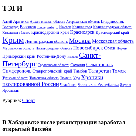
ТЭГИ
Арктика
Владивосток
Алтай
Архангельская область
Астраханская область
Воронеж
Волгоград
Ижевск
Калининград
Калининградская область
Екатеринбург
Красноярск
Краснодарский край
Красноярский край
Калужская область
Крым
Москва
Московская область
Ленинградская область
Новосибирск
Омск
Мурманская область
Нижегородская область
Пермь
Санкт-
Ростов-на-Дону
Приморский край
Рязань
Петербург
Севастополь
Саратовская область
Сахалин
Татарстан
Томск
Симферополь
Тамбов
Ставропольский край
Хроники
Тульская область
Тюменская область
Тюмень
Уфа
изолированной России
Чеченская Республика
Челябинск
Якутия
Ярославль
Рубрика:
Спорт
В Хабаровске после реконструкции заработал
открытый бассейн