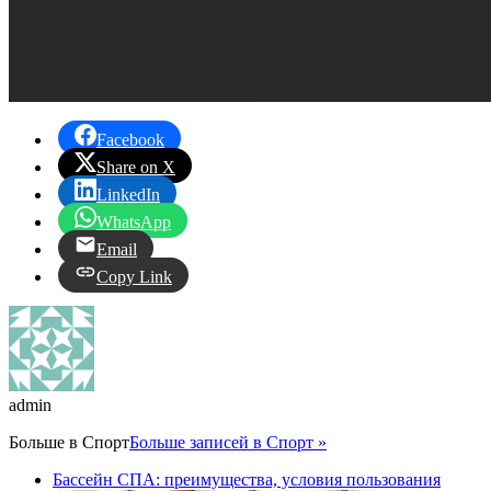
Facebook
Share on X
LinkedIn
WhatsApp
Email
Copy Link
admin
Больше в
Спорт
Больше записей в Спорт »
Бассейн СПА: преимущества, условия пользования