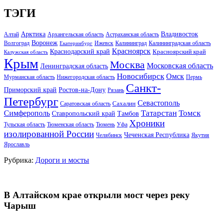
ТЭГИ
Арктика
Владивосток
Алтай
Архангельская область
Астраханская область
Воронеж
Волгоград
Ижевск
Калининград
Калининградская область
Екатеринбург
Красноярск
Краснодарский край
Красноярский край
Калужская область
Крым
Москва
Московская область
Ленинградская область
Новосибирск
Омск
Мурманская область
Нижегородская область
Пермь
Санкт-
Ростов-на-Дону
Приморский край
Рязань
Петербург
Севастополь
Саратовская область
Сахалин
Татарстан
Томск
Симферополь
Тамбов
Ставропольский край
Хроники
Тульская область
Тюменская область
Тюмень
Уфа
изолированной России
Чеченская Республика
Челябинск
Якутия
Ярославль
Рубрика:
Дороги и мосты
В Алтайском крае открыли мост через реку
Чарыш