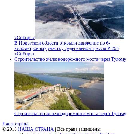
«Сибирь»
В Иркутской области открыли движение по 6-
километровому участку федеральной трассы Р-255
«Сибирь»
Строительство железнодорожного моста через Тулому
Строительство железнодорожного моста через Тулому
Наша страна
© 2018
НАША СТРАНА
| Все права защищены