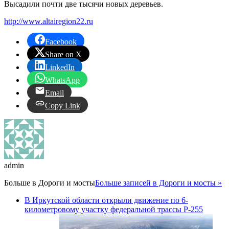
Высадили почти две тысячи новых деревьев.
http://www.altairegion22.ru
Facebook
Share on X
LinkedIn
WhatsApp
Email
Copy Link
admin
Больше в
Дороги и мосты
Больше записей в Дороги и мосты »
В Иркутской области открыли движение по 6-
километровому участку федеральной трассы Р-255