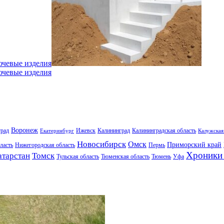
ючевые изделия
ючевые изделия
Воронеж
град
Ижевск
Калининград
Калининградская область
Екатеринбург
Калужская
Новосибирск
Омск
Приморский край
ласть
Нижегородская область
Пермь
Хроники 
атарстан
Томск
Тульская область
Тюменская область
Тюмень
Уфа