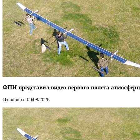
ФПИ представил видео первого полета атмосферн
От admin в 09/08/2026