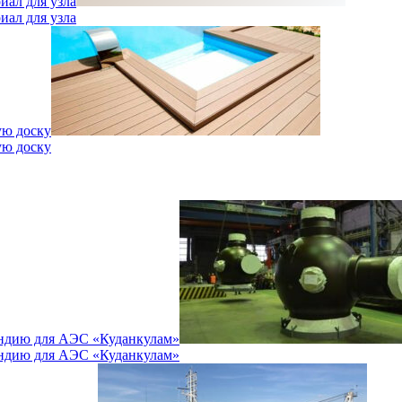
иал для узла
иал для узла
ую доску
ую доску
Индию для АЭС «Куданкулам»
Индию для АЭС «Куданкулам»