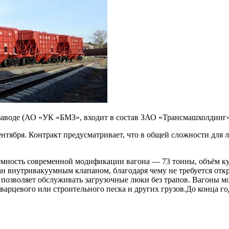
заводе (АО «УК «БМЗ», входит в состав ЗАО «Трансмашхолдинг»
нтября. Контракт предусматривает, что в общей сложности для л
дъемность современной модификации вагона — 73 тонны, объём к
ан внутривакуумным клапаном, благодаря чему не требуется отк
 позволяет обслуживать загрузочные люки без трапов. Вагоны мо
 кварцевого или строительного песка и других грузов.До конца го