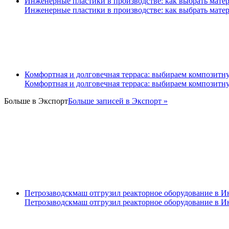
Инженерные пластики в производстве: как выбрать матер
Инженерные пластики в производстве: как выбрать матер
Комфортная и долговечная терраса: выбираем композитн
Комфортная и долговечная терраса: выбираем композитн
Больше в
Экспорт
Больше записей в Экспорт »
Петрозаводскмаш отгрузил реакторное оборудование в 
Петрозаводскмаш отгрузил реакторное оборудование в 