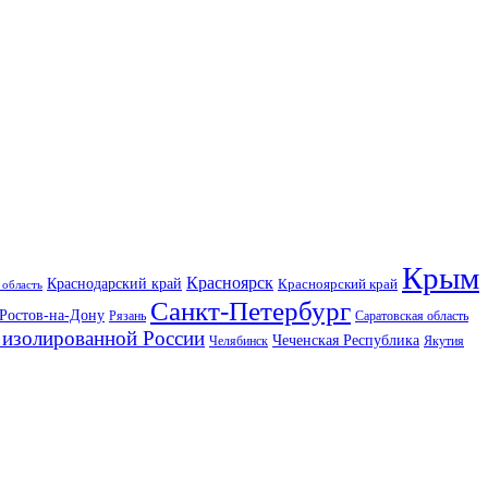
Крым
Красноярск
Краснодарский край
Красноярский край
 область
Санкт-Петербург
Ростов-на-Дону
Рязань
Саратовская область
изолированной России
Чеченская Республика
Челябинск
Якутия