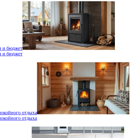
н и бюджет
н и бюджет
спокойного отдыха
спокойного отдыха