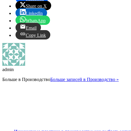
Share on X
LinkedIn
WhatsApp
Email
Copy Link
admin
Больше в
Производство
Больше записей в Производство »