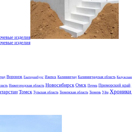
ючевые изделия
ючевые изделия
Воронеж
град
Ижевск
Калининград
Калининградская область
Екатеринбург
Калужская
Новосибирск
Омск
Приморский край
ласть
Нижегородская область
Пермь
Хроники 
атарстан
Томск
Тульская область
Тюменская область
Тюмень
Уфа