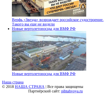
Верфь «Звезда» возрождает российское судостроение.
Такого вы еще не видели
Новые вертолетоносцы для ВМФ РФ
Новые вертолетоносцы для ВМФ РФ
Наша страна
© 2018
НАША СТРАНА
| Все права защищены
Партнёрский сайт:
pihtahvoya.ru