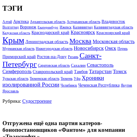
ТЭГИ
Арктика
Владивосток
Алтай
Архангельская область
Астраханская область
Воронеж
Волгоград
Ижевск
Калининград
Калининградская область
Екатеринбург
Красноярск
Краснодарский край
Красноярский край
Калужская область
Крым
Москва
Московская область
Ленинградская область
Новосибирск
Омск
Мурманская область
Нижегородская область
Пермь
Санкт-
Ростов-на-Дону
Приморский край
Рязань
Петербург
Севастополь
Саратовская область
Сахалин
Татарстан
Томск
Симферополь
Тамбов
Ставропольский край
Хроники
Тульская область
Тюменская область
Тюмень
Уфа
изолированной России
Чеченская Республика
Челябинск
Якутия
Ярославль
Рубрика:
Судостроение
Отгружена ещё одна партия катеров-
бонопостановщиков «Фантом» для компании
«Транснефть»