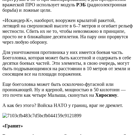
вражеской ПРО использует модуль
РЭБ
(радиоэлектронная
борьба) и ложные цели.
«Искандер-К», наоборот, вооружен крылатой ракетой,
летящей на сверхнизкой высоте в 6–7 метров и огибает рельеф
местности. Сбить их не то, чтобы невозможно в принципе,
просто не в ближайшие десятилетия. На пару они прорвутся
через любую оборону.
Для уничтожения противника у них имеется боевая часть.
Боеголовка, которая может быть кассетной и содержать в себе
десятки боевых частей. Эти элементы, в свою очередь, могут
быть подрывающимися на расстоянии в 10 метров от земли и
сносящим все на площади поражения.
Еще боеголовка может быть осколочно-фугасной или
проникающей. Ну и ядерной, мощностью в 50 килотонн —
это почти как четыре Малыша, скинутых на
Хиросиму
.
А как без этого? Войска НАТО у границ, враг не дремлет.
«Гранит»