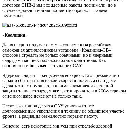
договора
СНВ-1
мы все ядерные ракеты поснимали, но в
случае серьезной войны поставить обратно — задача
несложная.
«Коалиция»
Да, вы верно подумали, самая современная российская
самоходная артиллерийская установка «Коалиция-СВ»
способна стрелять не только обычными, но и ядерными
снарядами мощностью около одной килотонны. Как
собственно и большая часть наших САУ.
Ядерный снаряд — вещь очень коварная. Его чрезвычайно
сложно сбить из-за высокой скорости полета, а если даже
сделать это, с помощью, например, комплекса активной
защиты танка, то заряд может детонировать, и в 200-метровом
огненном шаре исчезнет не только танк.
Несколько залпов десятка САУ уничтожит все
долговременные укрепления и технику на обширном участке
фронта, а радиация безжалостно поразит пехоту.
Конечно, есть некоторые минусы при стрельбе ядерной