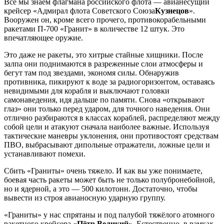
Все мы знаем флагмана российского флота — авианесущий
крейсер «Адмирал флота Советского Союза
Кузнецов
».
Вооружен он, кроме всего прочего, противокорабельными
ракетами П-700 «Гранит» в количестве 12 штук. Это
впечатляющее оружие.
Это даже не ракеты, это хитрые стайные хищники. После
залпа они поднимаются в разреженные слои атмосферы и
бегут там под звездами, экономя силы. Обнаружив
противника, пикируют к воде за радиогоризонтом, оставаясь
невидимыми для корабля и выключают головки
самонаведения, идя дальше по памяти. Снова «открывают
глаз» они только перед ударом, для точного наведения. Они
отлично разбираются в классах кораблей, распределяют между
собой цели и атакуют сначала наиболее важные. Используя
тактические маневры уклонения, они противостоят средствам
ПВО, выбрасывают дипольные отражатели, ложные цели и
устанавливают помехи.
Сбить «Граниты» очень тяжело. И как вы уже понимаете,
боевая часть ракеты может быть не только полубронебойной,
но и ядерной, а это — 500 килотонн. Достаточно, чтобы
вывести из строя авианосную ударную группу.
«Граниты» у нас спрятаны и под палубой тяжёлого атомного
ракетного крейсера «
Пётр Великий
». Естественно, в рамках