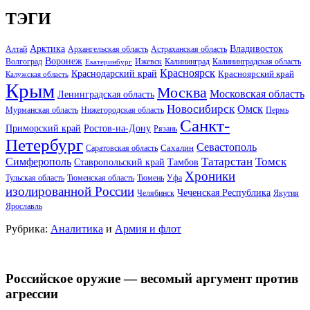
ТЭГИ
Арктика
Владивосток
Алтай
Архангельская область
Астраханская область
Воронеж
Волгоград
Ижевск
Калининград
Калининградская область
Екатеринбург
Красноярск
Краснодарский край
Красноярский край
Калужская область
Крым
Москва
Московская область
Ленинградская область
Новосибирск
Омск
Мурманская область
Нижегородская область
Пермь
Санкт-
Ростов-на-Дону
Приморский край
Рязань
Петербург
Севастополь
Саратовская область
Сахалин
Татарстан
Томск
Симферополь
Тамбов
Ставропольский край
Хроники
Тульская область
Тюменская область
Тюмень
Уфа
изолированной России
Чеченская Республика
Челябинск
Якутия
Ярославль
Рубрика:
Аналитика
и
Армия и флот
Российское оружие — весомый аргумент против
агрессии