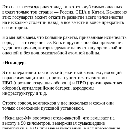
Это называется ядерная триада и в этот клуб самых опасных
входят только три страны — Россия, США и Китай. Каждое из
этих государств может откатить развитие всего человечества
на несколько столетий назад, а все вместе и вовсе прекратить
его историю.
Но мы забываем, что большие ракеты, призванные испепелять
города — это еще не все. Есть и другие способы применения
ядерного оружия, которые делают нашу страну чрезвычайно
опасной и без полномасштабной атомной войны.
«Искандер»
Этот оперативно-тактический ракетный комплекс, носящий
гордое имя защитника, призван уничтожать системы
ПВО
(противовоздушная оборона) и
ПРО
(противоракетная
оборона), артиллерийские батареи, аэродромы,
инфраструктуру и т. д.
Строго говоря, комплексов у нас несколько и схожи они
только самоходной пусковой установкой.
«Искандер-М» вооружен стелс-ракетой, что взмывает на
высоту в 50 километров, выдерживая сумасшедшие
перегрузки в 30 G при маневрировании, а для преодоления