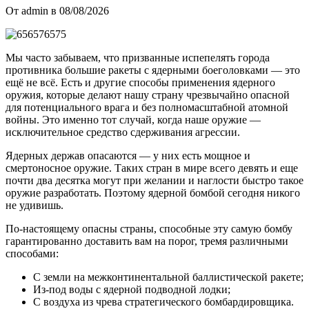
От admin в 08/08/2026
Мы часто забываем, что призванные испепелять города
противника большие ракеты с ядерными боеголовками — это
ещё не всё. Есть и другие способы применения ядерного
оружия, которые делают нашу страну чрезвычайно опасной
для потенциального врага и без полномасштабной атомной
войны. Это именно тот случай, когда наше оружие —
исключительное средство сдерживания агрессии.
Ядерных держав опасаются — у них есть мощное и
смертоносное оружие. Таких стран в мире всего девять и еще
почти два десятка могут при желании и наглости быстро такое
оружие разработать. Поэтому ядерной бомбой сегодня никого
не удивишь.
По-настоящему опасны страны, способные эту самую бомбу
гарантированно доставить вам на порог, тремя различными
способами:
С земли на межконтинентальной баллистической ракете;
Из-под воды с ядерной подводной лодки;
С воздуха из чрева стратегического бомбардировщика.