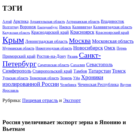
ТЭГИ
Арктика
Владивосток
Алтай
Архангельская область
Астраханская область
Воронеж
Волгоград
Ижевск
Калининград
Калининградская область
Екатеринбург
Красноярск
Краснодарский край
Красноярский край
Калужская область
Крым
Москва
Московская область
Ленинградская область
Новосибирск
Омск
Мурманская область
Нижегородская область
Пермь
Санкт-
Ростов-на-Дону
Приморский край
Рязань
Петербург
Севастополь
Саратовская область
Сахалин
Татарстан
Томск
Симферополь
Тамбов
Ставропольский край
Хроники
Тульская область
Тюменская область
Тюмень
Уфа
изолированной России
Чеченская Республика
Челябинск
Якутия
Ярославль
Рубрика:
Пищевая отрасль
и
Экспорт
Россия увеличивает экспорт зерна в Японию и
Вьетнам