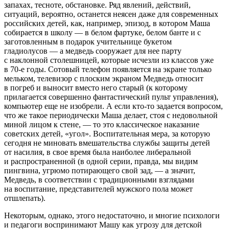
запахах, тесноте, обстановке. Ряд явлений, действий,
ситуаций, вероятно, останется неясен даже для современных
российских детей, как, например, эпизод, в котором Маша
собирается в школу — в белом фартуке, белом банте и с
заготовленным в подарок учительнице букетом
гладиолусов — а медведь сооружает для нее парту
с наклонной столешницей, которые исчезли из классов уже
в 70-е годы. Сотовый телефон появляется на экране только
мельком, телевизор с плоским экраном Медведь относит
в погреб и выносит вместо него старый (к которому
прилагается совершенно фантастический пульт управления),
компьютер еще не изобрели. А если кто-то задается вопросом,
что же такое периодически Маша делает, стоя с недовольной
миной лицом к стене, — то это классическое наказание
советских детей, «угол». Воспитательная мера, за которую
сегодня не миновать вмешательства службы защиты детей
от насилия, в свое время была наиболее либеральной
и распространенной (в одной серии, правда, мы видим
пингвина, угрюмо потирающего свой зад, — а значит,
Медведь, в соответствии с традиционными взглядами
на воспитание, представителей мужского пола может
отшлепать).
Некоторым, однако, этого недостаточно, и многие психологи
и педагоги воспринимают Машу как угрозу для детской