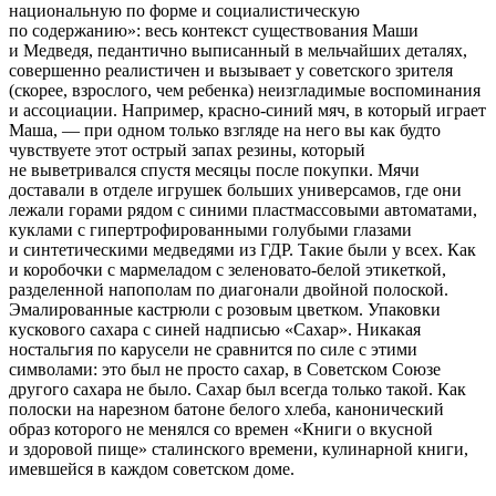
национальную по форме и социалистическую
по содержанию»: весь контекст существования Маши
и Медведя, педантично выписанный в мельчайших деталях,
совершенно реалистичен и вызывает у советского зрителя
(скорее, взрослого, чем ребенка) неизгладимые воспоминания
и ассоциации. Например, красно-синий мяч, в который играет
Маша, — при одном только взгляде на него вы как будто
чувствуете этот острый запах резины, который
не выветривался спустя месяцы после покупки. Мячи
доставали в отделе игрушек больших универсамов, где они
лежали горами рядом с синими пластмассовыми автоматами,
куклами с гипертрофированными голубыми глазами
и синтетическими медведями из ГДР. Такие были у всех. Как
и коробочки с мармеладом с зеленовато-белой этикеткой,
разделенной напополам по диагонали двойной полоской.
Эмалированные кастрюли с розовым цветком. Упаковки
кускового сахара с синей надписью «Сахар». Никакая
ностальгия по карусели не сравнится по силе с этими
символами: это был не просто сахар, в Советском Союзе
другого сахара не было. Сахар был всегда только такой. Как
полоски на нарезном батоне белого хлеба, канонический
образ которого не менялся со времен «Книги о вкусной
и здоровой пище» сталинского времени, кулинарной книги,
имевшейся в каждом советском доме.