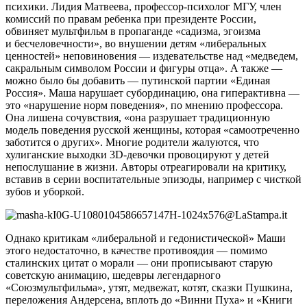
психики. Лидия Матвеева, профессор-психолог МГУ, член
комиссий по правам ребенка при президенте России,
обвиняет мультфильм в пропаганде «садизма, эгоизма
и бесчеловечности», во внушении детям «либеральных
ценностей» неповиновения — издевательстве над «медведем,
сакральным символом России и фигуры отца». А также —
можно было бы добавить — путинской партии «Единая
Россия». Маша нарушает субординацию, она гиперактивна —
это «нарушение норм поведения», по мнению профессора.
Она лишена сочувствия, «она разрушает традиционную
модель поведения русской женщины, которая «самоотреченно
заботится о других». Многие родители жалуются, что
хулиганские выходки 3D-девочки провоцируют у детей
непослушание в жизни. Авторы отреагировали на критику,
вставив в серии воспитательные эпизоды, например с чисткой
зубов и уборкой.
Однако критикам «либеральной и гедонистической» Маши
этого недостаточно, в качестве противоядия — помимо
сталинских цитат о морали — они прописывают старую
советскую анимацию, шедевры легендарного
«Союзмультфильма», утят, медвежат, котят, сказки Пушкина,
переложения Андерсена, вплоть до «Винни Пуха» и «Книги