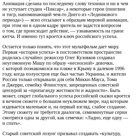
Анимация сделана по последнему слову техники и ни в чем
не уступает студии «Пиксар», а некоторые герои (пингвин
и тигр, напоминающий чем-то Диего из «Ледникового
периода») — ясно отсылают к образцам мировой анимации,
при этом ни в одном кадре зритель не задастся вопросом
о том, где происходит действие, — узнаваемость на грани
китча. И именно тут кроется ключ российского успеха.
Остается только понять, что этот мультфильм дает миру.
Первая «история успеха» в постсоветстком пространстве
родилась случайно: режиссер Олег Кузовков создавал
неугомонную Машу по образу «несносной» девочки,
с которой познакомился на пляже в Крыму в далеком 1996
году, когда полуостров еще был частью Украины, и жители
России только открывали для себя Микки-Мауса, Тома
и Джерри, семейку Флинстоун, запрещенных советской
цензурой за «пропаганду жестокости и жадности». Быть
может, секрет глобального успеха российской сказки кроется
в вечном сюжете о большом неуклюжем звере, над которым
издевается маленькое и, на первый взгляд, слабое создание.
Этому сюжету не требуется диалогов, семиминутные серии
смотрятся одна за другой, как семечки: «Ладно, еще одну —
и спать».
Старый советский лозунг призывал создавать «культуру,