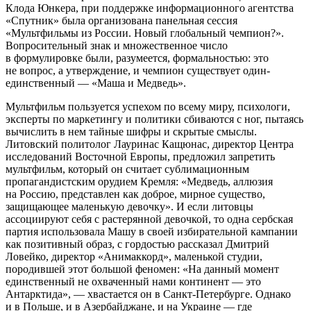
Клода Юнкера, при поддержке информационного агентства
«Спутник» была организована панельная сессия
«Мультфильмы из России. Новый глобальный чемпион?».
Вопросительный знак и множественное число
в формулировке были, разумеется, формальностью: это
не вопрос, а утверждение, и чемпион существует один-
единственный — «Маша и Медведь».
Мультфильм пользуется успехом по всему миру, психологи,
эксперты по маркетингу и политики сбиваются с ног, пытаясь
вычислить в нем тайные шифры и скрытые смыслы.
Литовский политолог Лауринас Кащюнас, директор Центра
исследований Восточной Европы, предложил запретить
мультфильм, который он считает сублимационным
пропагандистским орудием Кремля: «Медведь, аллюзия
на Россию, представлен как доброе, мирное существо,
защищающее маленькую девочку». И если литовцы
ассоциируют себя с растерянной девочкой, то одна сербская
партия использовала Машу в своей избирательной кампании
как позитивный образ, с гордостью рассказал Дмитрий
Ловейко, директор «Анимаккорд», маленькой студии,
породившей этот большой феномен: «На данный момент
единственный не охваченный нами континент — это
Антарктида», — хвастается он в Санкт-Петербурге. Однако
и в Польше, и в Азербайджане, и на Украине — где