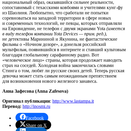
национальный образ, оказавшийся сильнее реальности,
сопоставимый с техасскими ковбоями и учителями кунг-фу
из Шаолиня. Любопытно, что сработали не попытки
соревноваться на западной территории в сфере новых
и современных технологий, не певцы, которых отправляли
на Евровидение, не телефон с двумя экранами Yota
(имеется
в виду телефон компании Yota Devices — прим. ред.)
,
не детективы Марининой и Якунина, не фантастические
фильмы о «Ночном дозоре», а донельзя российский
мультфильм, появившийся в интернете и ставший культовым
благодаря глобальному сарафанному радио. Вот
«человеческое лицо» страны, которая продолжает наводить
страх на соседей. Холодная война закончилась словами
Стинга о том, любят ли русские своих детей. Теперь русская
девочка может стать самым неожиданным препятствием
для возникновения нового железного занавеса.
Анна Зафесова (Anna Zafesova)
Оригинал публикации
:
http://www.lastampa.it
Перевод:
http://inosmi.ru
Facebook
Share on X