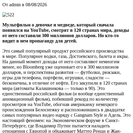
От admin в 08/08/2026
Мультфильм о девочке и медведе, который сначала
появился на YouTube, смотрят в 120 странах мира, доходы
от него составили 300 миллионов долларов. Но кто-то
видит в нем пропаганду для детей.
Это самый популярный продукт российского производства
в мире. Популярнее водки, газа, Достоевского, балета и икры.
На данный момент доходы от него составляют немногим
менее, но Bloomberg уже оценивает его в 300 миллионов
долларов, и перспективы развития — футболки, рюкзаки,
игры для телефона, портфели, игрушки, сладости —
бесконечны, в отличие от нефти. Его закупили в 120 странах
мира (автоматы Калашникова — только в 90). Это
единственный российский фильм (и вообще единственный
анимационный фильм), побивший рекорд по количеству
просмотров на YouTube, обогнав американку немецкого
происхождения Белоснежку и расположившись в двадцатке
самых популярных видео наряду с Gangnam Style и Адель. Это
настоящий феномен: на Экономическом форуме в Санкт-
Петербурге, где Владимир Путин пытается наладить
отношения с Европой и обхаживает Маттео Ренци и Жан-