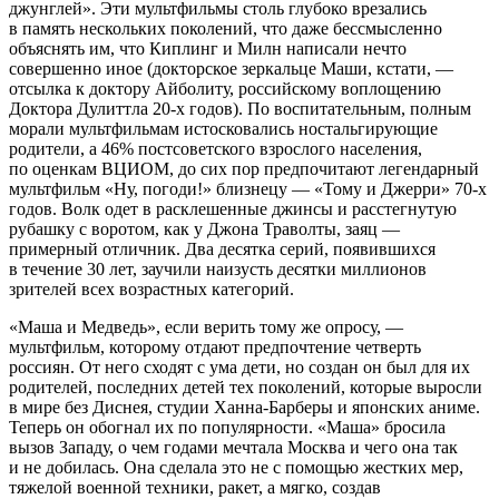
джунглей». Эти мультфильмы столь глубоко врезались
в память нескольких поколений, что даже бессмысленно
объяснять им, что Киплинг и Милн написали нечто
совершенно иное (докторское зеркальце Маши, кстати, —
отсылка к доктору Айболиту, российскому воплощению
Доктора Дулиттла 20-х годов). По воспитательным, полным
морали мультфильмам истосковались ностальгирующие
родители, а 46% постсоветского взрослого населения,
по оценкам ВЦИОМ, до сих пор предпочитают легендарный
мультфильм «Ну, погоди!» близнецу — «Тому и Джерри» 70-х
годов. Волк одет в расклешенные джинсы и расстегнутую
рубашку с воротом, как у Джона Траволты, заяц —
примерный отличник. Два десятка серий, появившихся
в течение 30 лет, заучили наизусть десятки миллионов
зрителей всех возрастных категорий.
«Маша и Медведь», если верить тому же опросу, —
мультфильм, которому отдают предпочтение четверть
россиян. От него сходят с ума дети, но создан он был для их
родителей, последних детей тех поколений, которые выросли
в мире без Диснея, студии Ханна-Барберы и японских аниме.
Теперь он обогнал их по популярности. «Маша» бросила
вызов Западу, о чем годами мечтала Москва и чего она так
и не добилась. Она сделала это не с помощью жестких мер,
тяжелой военной техники, ракет, а мягко, создав