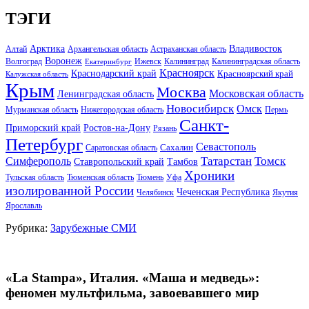
ТЭГИ
Арктика
Владивосток
Алтай
Архангельская область
Астраханская область
Воронеж
Волгоград
Ижевск
Калининград
Калининградская область
Екатеринбург
Красноярск
Краснодарский край
Красноярский край
Калужская область
Крым
Москва
Московская область
Ленинградская область
Новосибирск
Омск
Мурманская область
Нижегородская область
Пермь
Санкт-
Ростов-на-Дону
Приморский край
Рязань
Петербург
Севастополь
Саратовская область
Сахалин
Татарстан
Томск
Симферополь
Тамбов
Ставропольский край
Хроники
Тульская область
Тюменская область
Тюмень
Уфа
изолированной России
Чеченская Республика
Челябинск
Якутия
Ярославль
Рубрика:
Зарубежные СМИ
«La Stampa», Италия. «Маша и медведь»:
феномен мультфильма, завоевавшего мир