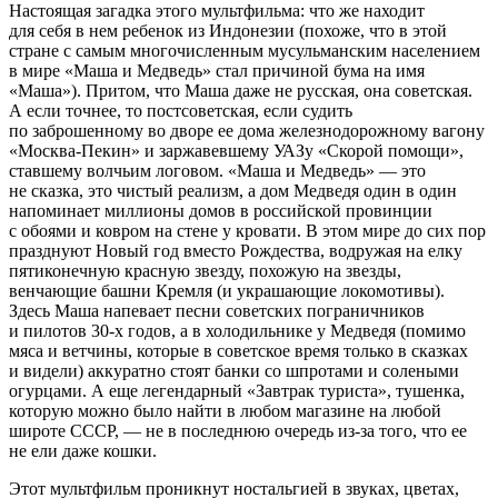
Настоящая загадка этого мультфильма: что же находит
для себя в нем ребенок из Индонезии (похоже, что в этой
стране с самым многочисленным мусульманским населением
в мире «Маша и Медведь» стал причиной бума на имя
«Маша»). Притом, что Маша даже не русская, она советская.
А если точнее, то постсоветская, если судить
по заброшенному во дворе ее дома железнодорожному вагону
«Москва-Пекин» и заржавевшему УАЗу «Скорой помощи»,
ставшему волчьим логовом. «Маша и Медведь» — это
не сказка, это чистый реализм, а дом Медведя один в один
напоминает миллионы домов в российской провинции
с обоями и ковром на стене у кровати. В этом мире до сих пор
празднуют Новый год вместо Рождества, водружая на елку
пятиконечную красную звезду, похожую на звезды,
венчающие башни Кремля (и украшающие локомотивы).
Здесь Маша напевает песни советских пограничников
и пилотов 30-х годов, а в холодильнике у Медведя (помимо
мяса и ветчины, которые в советское время только в сказках
и видели) аккуратно стоят банки со шпротами и солеными
огурцами. А еще легендарный «Завтрак туриста», тушенка,
которую можно было найти в любом магазине на любой
широте СССР, — не в последнюю очередь из-за того, что ее
не ели даже кошки.
Этот мультфильм проникнут ностальгией в звуках, цветах,