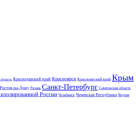
Крым
Красноярск
Краснодарский край
Красноярский край
 область
Санкт-Петербург
Ростов-на-Дону
Рязань
Саратовская область
изолированной России
Чеченская Республика
Челябинск
Якутия