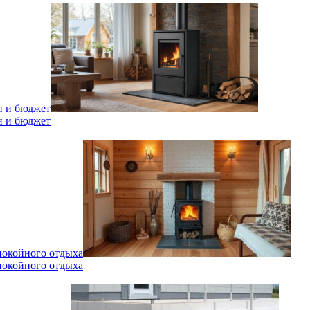
н и бюджет
н и бюджет
спокойного отдыха
спокойного отдыха