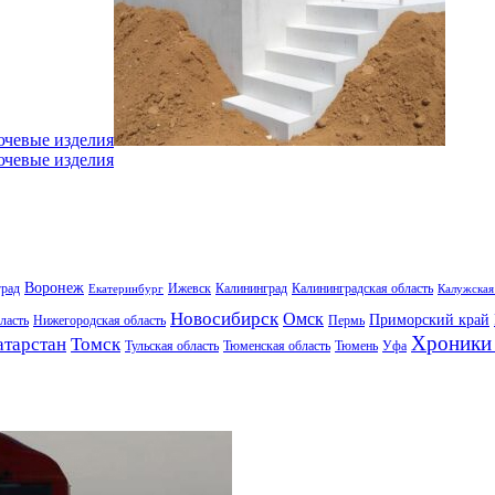
ючевые изделия
ючевые изделия
Воронеж
град
Ижевск
Калининград
Калининградская область
Екатеринбург
Калужская
Новосибирск
Омск
Приморский край
ласть
Нижегородская область
Пермь
Хроники 
атарстан
Томск
Тульская область
Тюменская область
Тюмень
Уфа