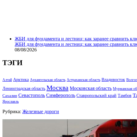
ЖБИ для фундамента и лестниц: как заранее сравнить кл
ЖБИ для фундамента и лестниц: как заранее сравнить кл
08/08/2026
ТЭГИ
Арктика
Владивосток
Алтай
Архангельская область
Астраханская область
Волго
Москва
Московская область
Ленинградская область
Мурманская об
Т
Севастополь
Симферополь
Тамбов
Ставропольский край
Сахалин
Ярославль
Рубрика:
Железные дороги