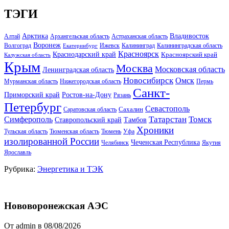
ТЭГИ
Арктика
Владивосток
Алтай
Архангельская область
Астраханская область
Воронеж
Волгоград
Ижевск
Калининград
Калининградская область
Екатеринбург
Красноярск
Краснодарский край
Красноярский край
Калужская область
Крым
Москва
Московская область
Ленинградская область
Новосибирск
Омск
Мурманская область
Нижегородская область
Пермь
Санкт-
Ростов-на-Дону
Приморский край
Рязань
Петербург
Севастополь
Саратовская область
Сахалин
Татарстан
Томск
Симферополь
Тамбов
Ставропольский край
Хроники
Тульская область
Тюменская область
Тюмень
Уфа
изолированной России
Чеченская Республика
Челябинск
Якутия
Ярославль
Рубрика:
Энергетика и ТЭК
Нововоронежская АЭС
От admin в 08/08/2026