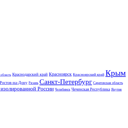
Крым
Красноярск
Краснодарский край
Красноярский край
 область
Санкт-Петербург
Ростов-на-Дону
Рязань
Саратовская область
изолированной России
Чеченская Республика
Челябинск
Якутия