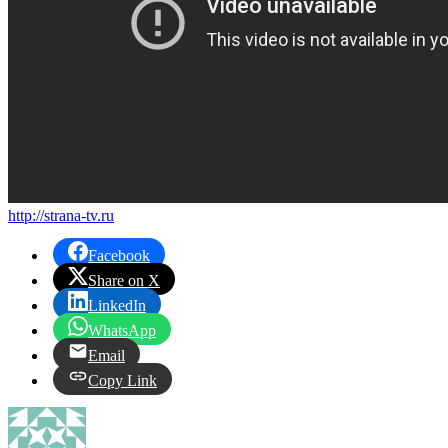
http://strana-tv.ru
Facebook
Share on X
LinkedIn
WhatsApp
Email
Copy Link