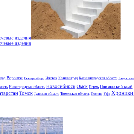
ючевые изделия
ючевые изделия
Воронеж
град
Ижевск
Калининград
Калининградская область
Екатеринбург
Калужская
Новосибирск
Омск
Приморский край
ласть
Нижегородская область
Пермь
Хроники 
атарстан
Томск
Тульская область
Тюменская область
Тюмень
Уфа