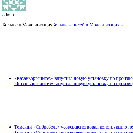
admin
Больше в
Модернизация
Больше записей в Модернизация »
«Казаньоргсинтез» запустил новую установку по произво
«Казаньоргсинтез» запустил новую установку по произво
Томский «Сибкабель» усовершенствовал конструкцию не
Томский «Сибкабель» усовершенствовал конструкцию не