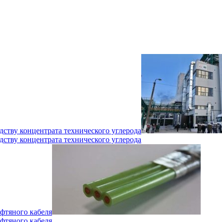
дству концентрата технического углерода
дству концентрата технического углерода
фтяного кабеля
фтяного кабеля