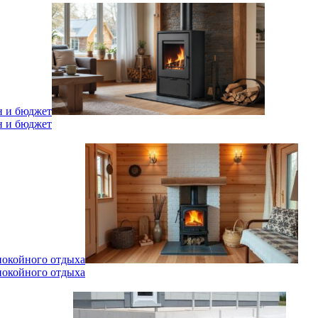
н и бюджет
н и бюджет
спокойного отдыха
спокойного отдыха