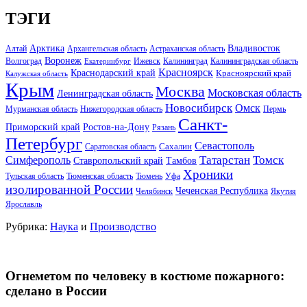
ТЭГИ
Арктика
Владивосток
Алтай
Архангельская область
Астраханская область
Воронеж
Волгоград
Ижевск
Калининград
Калининградская область
Екатеринбург
Красноярск
Краснодарский край
Красноярский край
Калужская область
Крым
Москва
Московская область
Ленинградская область
Новосибирск
Омск
Мурманская область
Нижегородская область
Пермь
Санкт-
Ростов-на-Дону
Приморский край
Рязань
Петербург
Севастополь
Саратовская область
Сахалин
Татарстан
Томск
Симферополь
Тамбов
Ставропольский край
Хроники
Тульская область
Тюменская область
Тюмень
Уфа
изолированной России
Чеченская Республика
Челябинск
Якутия
Ярославль
Рубрика:
Наука
и
Производство
Огнеметом по человеку в костюме пожарного:
сделано в России