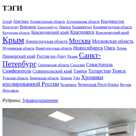
ТЭГИ
Арктика
Владивосток
Алтай
Архангельская область
Астраханская область
Воронеж
Волгоград
Ижевск
Калининград
Калининградская область
Екатеринбург
Красноярск
Краснодарский край
Красноярский край
Калужская область
Крым
Москва
Московская область
Ленинградская область
Новосибирск
Омск
Мурманская область
Нижегородская область
Пермь
Санкт-
Ростов-на-Дону
Приморский край
Рязань
Петербург
Севастополь
Саратовская область
Сахалин
Татарстан
Томск
Симферополь
Тамбов
Ставропольский край
Хроники
Тульская область
Тюменская область
Тюмень
Уфа
изолированной России
Чеченская Республика
Челябинск
Якутия
Ярославль
Рубрика:
Здравоохранение