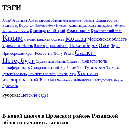
ТЭГИ
Арктика
Владивосток
Алтай
Архангельская область
Астраханская область
Воронеж
Волгоград
Ижевск
Калининград
Калининградская область
Екатеринбург
Красноярск
Краснодарский край
Красноярский край
Калужская область
Крым
Москва
Московская область
Ленинградская область
Новосибирск
Омск
Мурманская область
Нижегородская область
Пермь
Санкт-
Ростов-на-Дону
Приморский край
Рязань
Петербург
Севастополь
Саратовская область
Сахалин
Татарстан
Томск
Симферополь
Тамбов
Ставропольский край
Хроники
Тульская область
Тюменская область
Тюмень
Уфа
изолированной России
Чеченская Республика
Челябинск
Якутия
Ярославль
Рубрика:
Детские сады
В новой школе в Пронском районе Рязанской
области начались занятия