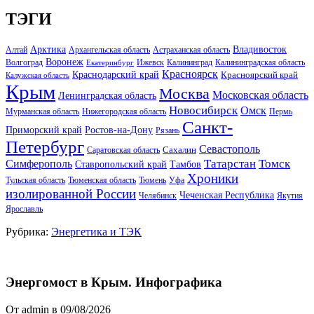
ТЭГИ
Арктика
Владивосток
Алтай
Архангельская область
Астраханская область
Воронеж
Волгоград
Ижевск
Калининград
Калининградская область
Екатеринбург
Красноярск
Краснодарский край
Красноярский край
Калужская область
Крым
Москва
Московская область
Ленинградская область
Новосибирск
Омск
Мурманская область
Нижегородская область
Пермь
Санкт-
Ростов-на-Дону
Приморский край
Рязань
Петербург
Севастополь
Саратовская область
Сахалин
Татарстан
Томск
Симферополь
Тамбов
Ставропольский край
Хроники
Тульская область
Тюменская область
Тюмень
Уфа
изолированной России
Чеченская Республика
Челябинск
Якутия
Ярославль
Рубрика:
Энергетика и ТЭК
Энергомост в Крым. Инфографика
От admin в 09/08/2026