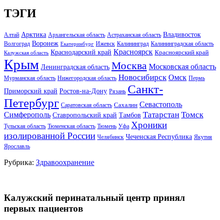
ТЭГИ
Арктика
Владивосток
Алтай
Архангельская область
Астраханская область
Воронеж
Волгоград
Ижевск
Калининград
Калининградская область
Екатеринбург
Красноярск
Краснодарский край
Красноярский край
Калужская область
Крым
Москва
Московская область
Ленинградская область
Новосибирск
Омск
Мурманская область
Нижегородская область
Пермь
Санкт-
Ростов-на-Дону
Приморский край
Рязань
Петербург
Севастополь
Саратовская область
Сахалин
Татарстан
Томск
Симферополь
Тамбов
Ставропольский край
Хроники
Тульская область
Тюменская область
Тюмень
Уфа
изолированной России
Чеченская Республика
Челябинск
Якутия
Ярославль
Рубрика:
Здравоохранение
Калужский перинатальный центр принял
первых пациентов