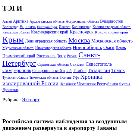
ТЭГИ
Арктика
Владивосток
Алтай
Архангельская область
Астраханская область
Воронеж
Волгоград
Ижевск
Калининград
Калининградская область
Екатеринбург
Красноярск
Краснодарский край
Красноярский край
Калужская область
Крым
Москва
Московская область
Ленинградская область
Новосибирск
Омск
Мурманская область
Нижегородская область
Пермь
Санкт-
Ростов-на-Дону
Приморский край
Рязань
Петербург
Севастополь
Саратовская область
Сахалин
Татарстан
Томск
Симферополь
Тамбов
Ставропольский край
Хроники
Тульская область
Тюменская область
Тюмень
Уфа
изолированной России
Чеченская Республика
Челябинск
Якутия
Ярославль
Рубрика:
Экспорт
Российская система наблюдения за воздушным
движением развернута в аэропорту Гаваны