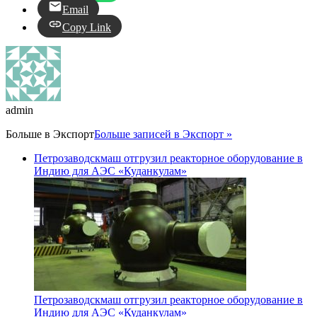
Email
Copy Link
admin
Больше в
Экспорт
Больше записей в Экспорт »
Петрозаводскмаш отгрузил реакторное оборудование в
Индию для АЭС «Куданкулам»
Петрозаводскмаш отгрузил реакторное оборудование в
Индию для АЭС «Куданкулам»