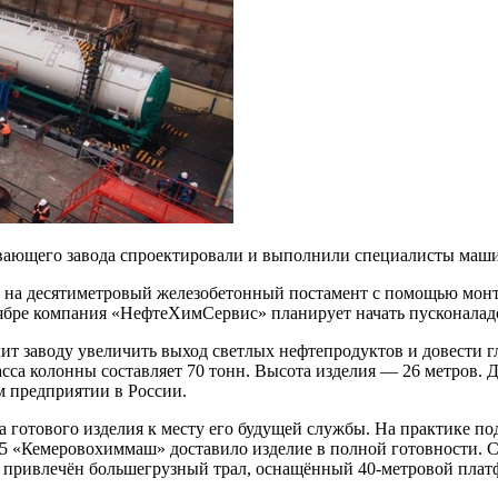
ывающего завода спроектировали и выполнили специалисты маши
лен на десятиметровый железобетонный постамент с помощью мон
тябре компания «НефтеХимСервис» планирует начать пусконалад
волит заводу увеличить выход светлых нефтепродуктов и довести
са колонны составляет 70 тонн. Высота изделия — 26 метров. Д
м предприятии в России.
 готового изделия к месту его будущей службы. На практике по
К-5 «Кемеровохиммаш» доставило изделие в полной готовности. 
сти привлечён большегрузный трал, оснащённый 40-метровой плат