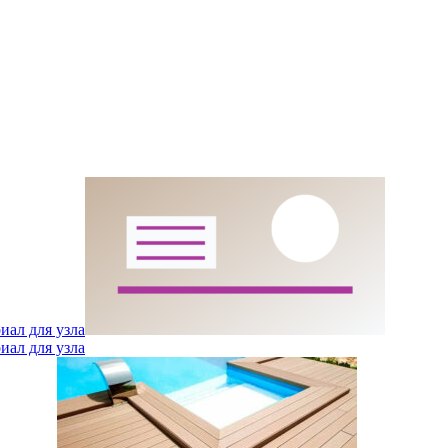
иал для узла
иал для узла