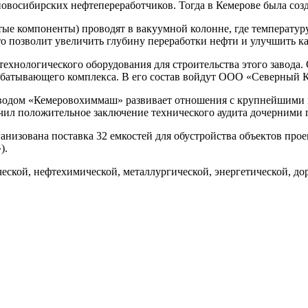
новосибирских нефтепереработчиков. Тогда в Кемерове была созд
тые компоненты) проводят в вакуумной колонне, где температур
что позволит увеличить глубину переработки нефти и улучшить 
хнологического оборудования для строительства этого завода.
рабатывающего комплекса. В его состав войдут ООО «Северный
одом «Кемеровохиммаш» развивает отношения с крупнейшими к
чил положительное заключение технического аудита дочерними
низована поставка 32 емкостей для обустройства объектов прое
).
кой, нефтехимической, металлургической, энергетической, дор