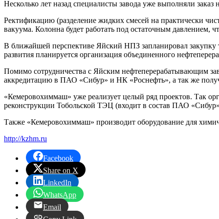
Несколько лет назад специалисты завода уже выполняли заказ 
Ректификацию (разделение жидких смесей на практически чис
вакуума. Колонна будет работать под остаточным давлением, 
В ближайшей перспективе Яйский НПЗ запланировал закупку те
развития планируется организация объединенного нефтепере
Помимо сотрудничества с Яйским нефтеперерабатывающим зав
аккредитацию в ПАО «Сибур» и НК «Роснефть», а так же полу
«Кемеровохиммаш» уже реализует целый ряд проектов. Так орга
реконструкции Тобольской ТЭЦ (входит в состав ПАО «Сибур»
Также «Кемеровохиммаш» производит оборудование для химичес
http://kzhm.ru
Facebook
Share on X
LinkedIn
WhatsApp
Email