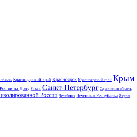
Крым
Красноярск
Краснодарский край
Красноярский край
 область
Санкт-Петербург
Ростов-на-Дону
Рязань
Саратовская область
изолированной России
Чеченская Республика
Челябинск
Якутия