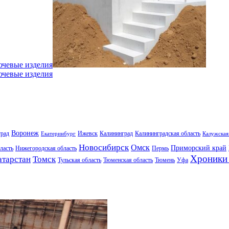
ючевые изделия
ючевые изделия
Воронеж
град
Ижевск
Калининград
Калининградская область
Екатеринбург
Калужская
Новосибирск
Омск
Приморский край
ласть
Нижегородская область
Пермь
Хроники 
атарстан
Томск
Тульская область
Тюменская область
Тюмень
Уфа