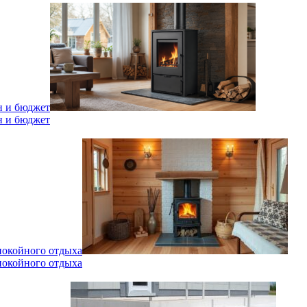
н и бюджет
н и бюджет
спокойного отдыха
спокойного отдыха