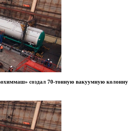
овохиммаш» создал 70-тонную вакуумную колонну