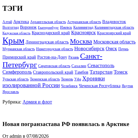
ТЭГИ
Арктика
Владивосток
Алтай
Архангельская область
Астраханская область
Воронеж
Волгоград
Ижевск
Калининград
Калининградская область
Екатеринбург
Красноярск
Краснодарский край
Красноярский край
Калужская область
Крым
Москва
Московская область
Ленинградская область
Новосибирск
Омск
Мурманская область
Нижегородская область
Пермь
Санкт-
Ростов-на-Дону
Приморский край
Рязань
Петербург
Севастополь
Саратовская область
Сахалин
Татарстан
Томск
Симферополь
Тамбов
Ставропольский край
Хроники
Тульская область
Тюменская область
Тюмень
Уфа
изолированной России
Чеченская Республика
Челябинск
Якутия
Ярославль
Рубрика:
Армия и флот
Новая погранзастава РФ появилась в Арктике
От admin в 07/08/2026