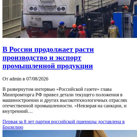
В России продолжает расти
производство и экспорт
промышленной продукции
От admin в 07/08/2026
В развернутом интервью «Российской газете» глава
Минпромторга РФ привел детали текущего положения в
машиностроении и других высокотехнологичных отраслях
отечественной промышленности. «Невзирая на санкции, и
внутренний…
Первая за 8 лет партия российской пшеницы доставлена в
Бразилию