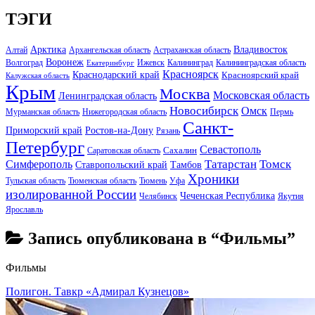
ТЭГИ
Арктика
Владивосток
Алтай
Архангельская область
Астраханская область
Воронеж
Волгоград
Ижевск
Калининград
Калининградская область
Екатеринбург
Красноярск
Краснодарский край
Красноярский край
Калужская область
Крым
Москва
Московская область
Ленинградская область
Новосибирск
Омск
Мурманская область
Нижегородская область
Пермь
Санкт-
Ростов-на-Дону
Приморский край
Рязань
Петербург
Севастополь
Саратовская область
Сахалин
Татарстан
Томск
Симферополь
Тамбов
Ставропольский край
Хроники
Тульская область
Тюменская область
Тюмень
Уфа
изолированной России
Чеченская Республика
Челябинск
Якутия
Ярославль
Запись опубликована в “Фильмы”
Фильмы
Полигон. Тавкр «Адмирал Кузнецов»