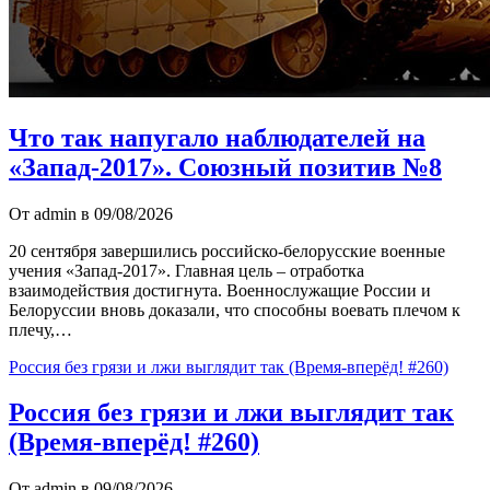
Что так напугало наблюдателей на
«Запад-2017». Союзный позитив №8
От admin в 09/08/2026
20 сентября завершились российско-белорусские военные
учения «Запад-2017». Главная цель – отработка
взаимодействия достигнута. Военнослужащие России и
Белоруссии вновь доказали, что способны воевать плечом к
плечу,…
Россия без грязи и лжи выглядит так (Время-вперёд! #260)
Россия без грязи и лжи выглядит так
(Время-вперёд! #260)
От admin в 09/08/2026