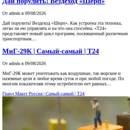
Дай порулить! Вездеход «Шерп»
От admin в 09/08/2026
Дай порулить! Вездеход «Шерп». Как устроена эта техника,
легко ли ею управлять и на что она способна. «Т24»
представляет новый цикл программ, посвященный различным
транспортным…
МиГ-29К | Самый-самый | Т24
От admin в 09/08/2026
МиГ-29К может уничтожать как воздушные, так морские и
наземные цели в любое время суток и при любой погоде. По
многим показателям этому истребителю нет равных…
Гранд Макет Россия | Самый-самый | Т24