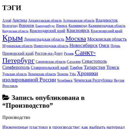
ТЭГИ
Арктика
Владивосток
Алтай
Архангельская область
Астраханская область
Воронеж
Волгоград
Ижевск
Калининград
Калининградская область
Екатеринбург
Красноярск
Краснодарский край
Красноярский край
Калужская область
Крым
Москва
Московская область
Ленинградская область
Новосибирск
Омск
Мурманская область
Нижегородская область
Пермь
Санкт-
Ростов-на-Дону
Приморский край
Рязань
Петербург
Севастополь
Саратовская область
Сахалин
Татарстан
Томск
Симферополь
Тамбов
Ставропольский край
Хроники
Тульская область
Тюменская область
Тюмень
Уфа
изолированной России
Чеченская Республика
Челябинск
Якутия
Ярославль
Запись опубликована в
“Производство”
Производство
Инженерные пластики в производстве: как выбрать материал