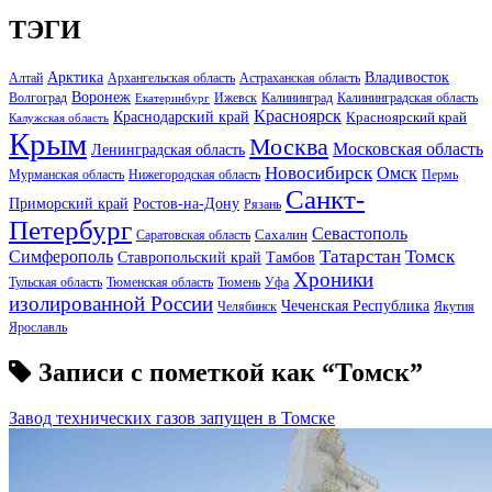
ТЭГИ
Арктика
Владивосток
Алтай
Архангельская область
Астраханская область
Воронеж
Волгоград
Ижевск
Калининград
Калининградская область
Екатеринбург
Красноярск
Краснодарский край
Красноярский край
Калужская область
Крым
Москва
Московская область
Ленинградская область
Новосибирск
Омск
Мурманская область
Нижегородская область
Пермь
Санкт-
Ростов-на-Дону
Приморский край
Рязань
Петербург
Севастополь
Саратовская область
Сахалин
Татарстан
Томск
Симферополь
Тамбов
Ставропольский край
Хроники
Тульская область
Тюменская область
Тюмень
Уфа
изолированной России
Чеченская Республика
Челябинск
Якутия
Ярославль
Записи с пометкой как “Томск”
Завод технических газов запущен в Томске