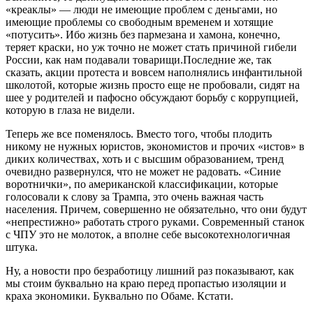
«креаклы» — люди не имеющие проблем с деньгами, но
имеющие проблемы со свободным временем и хотящие
«потусить». Ибо жизнь без пармезана и хамона, конечно,
теряет краски, но уж точно не может стать причиной гибели
России, как нам подавали товарищи.Последние же, так
сказать, акции протеста и вовсем наполнялись инфантильной
школотой, которые жизнь просто еще не пробовали, сидят на
шее у родителей и пафосно обсуждают борьбу с коррупцией,
которую в глаза не видели.
Теперь же все поменялось. Вместо того, чтобы плодить
никому не нужных юристов, экономистов и прочих «истов» в
диких количествах, хоть и с высшим образованием, тренд
очевидно развернулся, что не может не радовать. «Синие
воротнички», по американской классификации, которые
голосовали к слову за Трампа, это очень важная часть
населения. Причем, совершенно не обязательно, что они будут
«непрестижно» работать строго руками. Современный станок
с ЧПУ это не молоток, а вполне себе высокотехнологичная
штука.
Ну, а новости про безработицу лишний раз показывают, как
мы стоим буквально на краю перед пропастью изоляции и
краха экономики. Буквально по Обаме. Кстати.