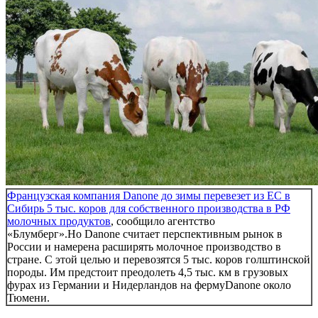
Французская компания Danone
до зимы перевезет из ЕС в
Сибирь 5 тыс. коров для собственного производства в РФ
молочных продуктов
, сообщило агентство
«Блумберг».Но Danone считает перспективным рынок в
России и намерена расширять молочное производство в
стране. С этой целью и перевозятся 5 тыс. коров голштинской
породы. Им предстоит преодолеть 4,5 тыс. км в грузовых
фурах из Германии и Нидерландов на фермуDanone около
Тюмени.