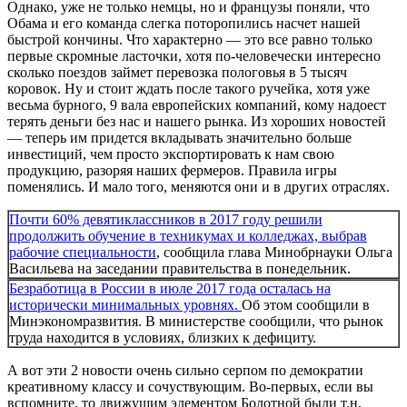
Однако, уже не только немцы, но и французы поняли, что
Обама и его команда слегка поторопились насчет нашей
быстрой кончины. Что характерно — это все равно только
первые скромные ласточки, хотя по-человечески интересно
сколько поездов займет перевозка пологовья в 5 тысяч
коровок. Ну и стоит ждать после такого ручейка, хотя уже
весьма бурного, 9 вала европейских компаний, кому надоест
терять деньги без нас и нашего рынка. Из хороших новостей
— теперь им придется вкладывать значительно больше
инвестиций, чем просто экспортировать к нам свою
продукцию, разоряя наших фермеров. Правила игры
поменялись. И мало того, меняются они и в других отраслях.
Почти 60% девятиклассников в 2017 году решили
продолжить обучение в техникумах и колледжах, выбрав
рабочие специальности
, сообщила глава Минобрнауки Ольга
Васильева на заседании правительства в понедельник.
Безработица в России в июле 2017 года осталась на
исторически минимальных уровнях.
Об этом сообщили в
Минэкономразвития. В министерстве сообщили, что рынок
труда находится в условиях, близких к дефициту.
А вот эти 2 новости очень сильно серпом по демократии
креативному классу и сочуствующим. Во-первых, если вы
вспомните, то движущим элементом Болотной были т.н.