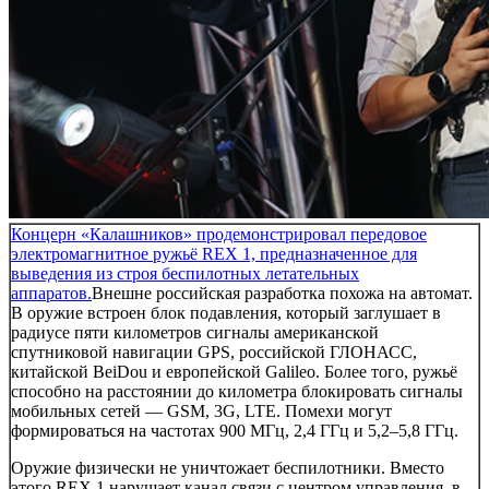
Концерн «Калашников» продемонстрировал передовое
электромагнитное ружьё REX 1, предназначенное для
выведения из строя беспилотных летательных
аппаратов.
Внешне российская разработка похожа на автомат.
В оружие встроен блок подавления, который заглушает в
радиусе пяти километров сигналы американской
спутниковой навигации GPS, российской ГЛОНАСС,
китайской BeiDou и европейской Galileo. Более того, ружьё
способно на расстоянии до километра блокировать сигналы
мобильных сетей — GSM, 3G, LTE. Помехи могут
формироваться на частотах 900 МГц, 2,4 ГГц и 5,2–5,8 ГГц.
Оружие физически не уничтожает беспилотники. Вместо
этого REX 1 нарушает канал связи с центром управления, в