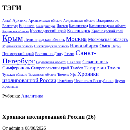
ТЭГИ
Арктика
Владивосток
Алтай
Архангельская область
Астраханская область
Воронеж
Волгоград
Ижевск
Калининград
Калининградская область
Екатеринбург
Красноярск
Краснодарский край
Красноярский край
Калужская область
Крым
Москва
Московская область
Ленинградская область
Новосибирск
Омск
Мурманская область
Нижегородская область
Пермь
Санкт-
Ростов-на-Дону
Приморский край
Рязань
Петербург
Севастополь
Саратовская область
Сахалин
Татарстан
Томск
Симферополь
Тамбов
Ставропольский край
Хроники
Тульская область
Тюменская область
Тюмень
Уфа
изолированной России
Чеченская Республика
Челябинск
Якутия
Ярославль
Рубрика:
Аналитика
Хроники изолированной России (26)
От admin в 08/08/2026