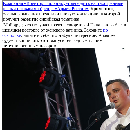
Компания «Военторг» планирует выходить на иностранные
рынки с товарами бренда «Армия России».
Кроме того,
осенью компания представит новую коллекцию, в которой
получит развитие сирийская тематика.
Мой друг, что полуадепт секты свидетелей Навального был в
щенящем восторге от женского ватника. Заходите
по
ссылочке
, ищите и себе что-нибудь интересное. А мы же
будем заканчивать этот выпуск очередным нашим
нетехнологичным позором.