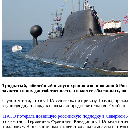
Тридцатый, юбилейный выпуск хроник изолированной Росси
захватил нашу дипсобственность и начал ее обыскивать, по
С учетом того, что в США сентябрь, по приказу Трампа, прох
эту подводную лодку в нашем диппредставительстве. Особенно 
НАТО потеряла новейшую российскую подлодку в Северной А
совместно с Германией, Францией, Канадой и США вели инте
подлодку». В операции были задействованы самолеты патруль