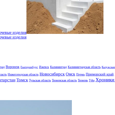
ючевые изделия
ючевые изделия
Воронеж
град
Ижевск
Калининград
Калининградская область
Екатеринбург
Калужская
Новосибирск
Омск
Приморский край
ласть
Нижегородская область
Пермь
Хроники 
атарстан
Томск
Тульская область
Тюменская область
Тюмень
Уфа