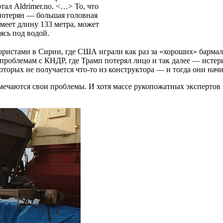
ал Aldrimer.no. <…> То, что
потерян — большая головная
меет длину 133 метра, может
ясь под водой.
рористами в Сирии, где США играли как раз за «хороших» барма
е проблемам с КНДР, где Трамп потерял лицо и так далее — исте
которых не получается что-то из конструктора — и тогда они нач
ечаются свои проблемы. И хотя массе рукопожатных экспертов эт