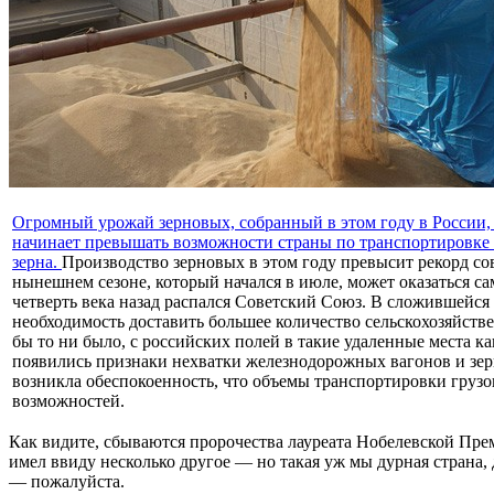
Огромный урожай зерновых, собранный в этом году в России,
начинает превышать возможности страны по транспортировке
зерна.
Производство зерновых в этом году превысит рекорд сов
нынешнем сезоне, который начался в июле, может оказаться с
четверть века назад распался Советский Союз. В сложившейся 
необходимость доставить большее количество сельскохозяйств
бы то ни было, с российских полей в такие удаленные места ка
появились признаки нехватки железнодорожных вагонов и зер
возникла обеспокоенность, что объемы транспортировки грузо
возможностей.
Как видите, сбываются пророчества лауреата Нобелевской Прем
имел ввиду несколько другое — но такая уж мы дурная страна, 
— пожалуйста.