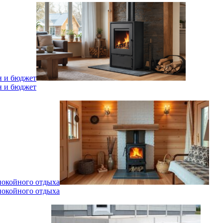
н и бюджет
н и бюджет
спокойного отдыха
спокойного отдыха